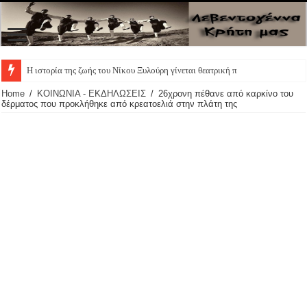
Η ιστορία της ζωής του Νίκου Ξυλούρη γίνεται θεατρική παράσταση – Οι πρωτ
Home
/
ΚΟΙΝΩΝΙΑ - ΕΚΔΗΛΩΣΕΙΣ
/
26χρονη πέθανε από καρκίνο του
δέρματος που προκλήθηκε από κρεατοελιά στην πλάτη της