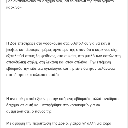
μας ανακοίνωσαν τα άσχημα νέα, ότι το συκώτι της ήταν γεμάτο
καρκίνο».
Η Zoe επέστρεψε στο νοσοκομείο στις 6 Απριλίου για να κάνει
βιοψίες και τέσσερις ημέρες αργότερα της είπαν ότι ο καρκίνος είχε
εξαπλωθεί στους λεμφαδένες, στο συκώτι, στο μυελό των οστών στη
σπονδυλική στήλη, στη λεκάνη και στον σπλήνα. Την επόμενη
εβδομάδα την είδε μια ογκολόγος και της είπε ότι ήταν μελάνωμα
στο τέταρτο και τελευταίο στάδιο.
Η ανοσοθεραπεία ξεκίνησε την επόμενη εβδομάδα, αλλά αντέδρασε
άσχημα σε αυτή και μεταφέρθηκε στο νοσοκομείο για να
αντιμετωπιστεί ο πόνος της.
Με αφορμή την περίπτωση της Zoe οι γιατροί γι’ άλλη μία φορά