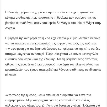
Η Zoe είχε χόμπι τον χορό και την ιππασία και είχε εργαστεί σε
κέντρα αισθητικής πριν εργαστεί στη δουλειά των ονείρων της ως
βοηθός ακτινολόγου στο νοσοκομείο St Mary’s στο Isle of Wight στην
Αγγλία.
Η μητέρα της αναφέρει ότι η Zoe είχε επισκεφθεί μια ιδιωτική κλινική
για να αφαιρέσει την κρεατοελιά της, αφού ο γιατρός της πρότεινε
την αφαίρεση για αισθητικούς λόγους και φέρεται να της είπε ότι δεν
υπάρχει λόγος να ανησυχεί. Τώρα σκέφτεται να κάνει καταγγελίες
εναντίον του ιατρού και της κλινικής. Με τη βοήθεια ενός από τους
φίλους της Zoe, ξεκινά μια αναφορά που ζητά τον έλεγχο όλων των
κρεατοελιών που έχουν αφαιρεθεί για λόγους αισθητικής σε ιδιωτικές
κλινικές.
«Στο τέλος της ημέρας, θέλω απλώς οι άνθρωποι να είναι πιο
ενημερωμένοι. Μην ανησυχείτε για τις κρεατοελιές και άλλες
αλλοιώσεις του δέρματος. Ζητήστε μια δεύτερη γνώμη. Πρόκειται για