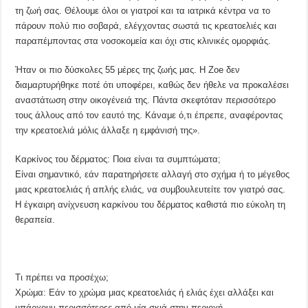
τη ζωή σας. Θέλουμε όλοι οι γιατροί και τα ιατρικά κέντρα να το
πάρουν πολύ πιο σοβαρά, ελέγχοντας σωστά τις κρεατοελιές και
παραπέμποντας στα νοσοκομεία και όχι στις κλινικές ομορφιάς.
Ήταν οι πιο δύσκολες 55 μέρες της ζωής μας. Η Zoe δεν
διαμαρτυρήθηκε ποτέ ότι υποφέρει, καθώς δεν ήθελε να προκαλέσει
αναστάτωση στην οικογένειά της. Πάντα σκεφτόταν περισσότερο
τους άλλους από τον εαυτό της. Κάναμε ό,τι έπρεπε, αναφέροντας
την κρεατοελιά μόλις άλλαξε η εμφάνισή της».
Καρκίνος του δέρματος: Ποια είναι τα συμπτώματα;
Είναι σημαντικό, εάν παρατηρήσετε αλλαγή στο σχήμα ή το μέγεθος
μιας κρεατοελιάς ή απλής ελιάς, να συμβουλευτείτε τον γιατρό σας.
Η έγκαιρη ανίχνευση καρκίνου του δέρματος καθιστά πιο εύκολη τη
θεραπεία.
Τι πρέπει να προσέχω;
Χρώμα: Εάν το χρώμα μιας κρεατοελιάς ή ελιάς έχει αλλάξει και
υπάρχουν περισσότερες από μία σκιά στην περιοχή.