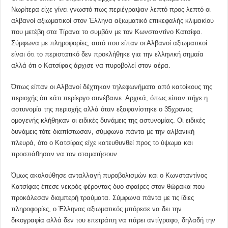
Νωρίτερα είχε γίνει γνωστό πως περιέγραψαν λεπτό προς λεπτό οι
αλβανοί αξιωματικοί στον Έλληνα αξιωματικό επικεφαλής κλιμακίου
που μετέβη στα Τίρανα το συμβάν με τον Κωνσταντίνο Κατσίφα.
Σύμφωνα με πληροφορίες, αυτό που είπαν οι Αλβανοί αξιωματικοί
είναι ότι το περιστατικό δεν προκλήθηκε για την ελληνική σημαία
αλλά ότι ο Κατσίφας άρχισε να πυροβολεί στον αέρα.
Όπως είπαν οι Αλβανοί δέχτηκαν τηλεφωνήματα από κατοίκους της
περιοχής ότι κάτι περίεργο συνέβαινε. Αρχικά, όπως είπαν πήγε η
αστυνομία της περιοχής αλλά όταν εξαφανίστηκε ο 35χρονος
ομογενής κλήθηκαν οι ειδικές δυνάμεις της αστυνομίας. Οι ειδικές
δυνάμεις τότε διαπίστωσαν, σύμφωνα πάντα με την αλβανική
πλευρά, ότο ο Κατσίφας είχε κατευθυνθεί προς το ύψωμα και
προσπάθησαν να τον σταματήσουν.
Όμως ακολούθησε ανταλλαγή πυροβολισμών και ο Κωνσταντίνος
Κατσίφας έπεσε νεκρός φέροντας δυο σφαίρες στον θώρακα που
προκάλεσαν διαμπερή τραύματα. Σύμφωνα πάντα με τις ίδιες
πληροφορίες, ο Έλληνας αξιωματικός μπόρεσε να δει την
δικογραφία αλλά δεν του επετράπη να πάρει αντίγραφο, δηλαδή την