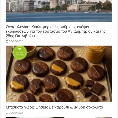
Θεσσαλονίκη: Κυκλοφοριακές ρυθμίσεις ενόψει
εκδηλώσεων για τον εορτασμό του Αγ. Δημητρίου και της
28ης Οκτωβρίου
23/10/2025
Μπισκότα χωρίς ψήσιμο με χαρούπι & μαύρη σοκολάτα
29/09/2025