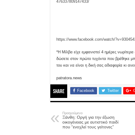
476337809147433/
https://www.facebook.com/watch/?v=93045
*Η Μίλβα είχε εμφανιστεί 4 ημέρες νωρίτερα 
δώσετε στον πρώτο τυχόντα που βρέθηκε μπρ
του και να είναι η δική σας αδιαφορία κι αν
patratora.news
Facebook
Twitter
Share
Προηγούμενο
Ξάνθη: Οργή για την έξωση
οικογένειας με αυτιστικό παιδί
που “ενοχλεί τους γείτονες”