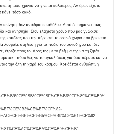
η σιωπή τόσα χρόνια να γίνεται καλύτερος; Αν όμως είχατε
α κάνει τόσο κακό.
αν ακίνητη, δεν αντέδρασε καθόλου. Αυτό δε σημαίνει πως
δία και ανησυχία. Στον ελάχιστο χρόνο που μας γνώρισε
 της κοπέλας που την πήρε απ’ το ορεινό χωριό που βρίσκεται
ξι λουφαξε στη θέση για τα πόδια του συνοδηγού και δεν
, έτρεξε προς το μέρος της με το βλέμμα της να τη ζητάει.
ασματακι, πόσο θες να το αγκαλιάσεις για όσα πέρασε και να
τας την όλη τη χαρά του κόσμου. Χρειάζεται ανθρώπινη
%CE%A6%CE%B9%CE%BB%CE%BF%CE%B6%CF%89%CE%B9%
%BF%CE%B3%CE%BF%CF%82-
%AC%CE%BB%CE%B5%CE%B9%CE%B1%CF%82-
%81%CE%AC%CE%BA%CE%B9%CE%B1-