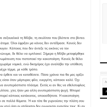
 σεξουαλικά τη Μίλβα, τη σκυλίτσα που βλέπετε στο βίντεο.
5 άτομα. Όλοι έφριξαν μα κάνεις δεν αντέδρασε. Κανείς δεν
φυγαν. Κάποιος που δεν άντεξε τις εικόνες να τον
νώνυμα, δε θέλει να εμπλακεί. Σήμερα η Μίλβα μεταφέρθηκε
γνωμάτευση που πιστοποιεί την κακοποίηση. Κανείς δε θέλει
ροχωράμε νομικά, ενώ δικηγόρος έχει αναλάβει την υπόθεση.
έχρι τέρμα, με κάθε τρόπο.
να έρθετε και να καταθέσετε. Πόσα χρόνια πια θα μας ορίζει
 είσαι όταν μάρτυρας φίλο, ευεργέτη, κάποιον καλό. Όχι
να ανυπεράσπιστο πλάσμα. Εκτός κι αν θες να εθελοτυφλεις
υλίτσα, χτες ήταν μια αλλη ανυπεράσπιστη ψυχή. Μπορεί
 μπορεί κάποιος κατάκοιτος, οποιοσδήποτε. Η κακοποίηση
ι σε πολλά θύματα. Ή και τότε θα γυρνούσες την πλάτη σου
ν ισχύ όσο οι υπόλοιποι δεν ενωνονται εναντίον τους. Κι αν