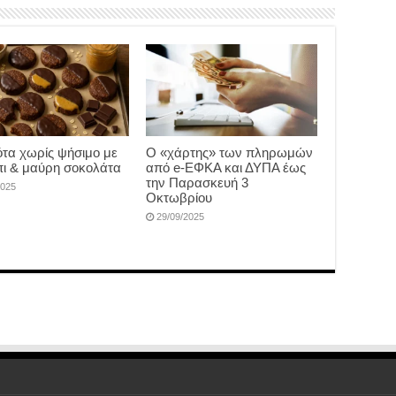
τα χωρίς ψήσιμο με
Ο «χάρτης» των πληρωμών
ι & μαύρη σοκολάτα
από e-ΕΦΚΑ και ΔΥΠΑ έως
την Παρασκευή 3
2025
Οκτωβρίου
29/09/2025