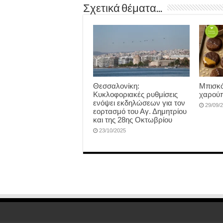
Σχετικά θέματα...
Θεσσαλονίκη:
Μπισκό
Κυκλοφοριακές ρυθμίσεις
χαρούπ
ενόψει εκδηλώσεων για τον
29/09/
εορτασμό του Αγ. Δημητρίου
και της 28ης Οκτωβρίου
23/10/2025