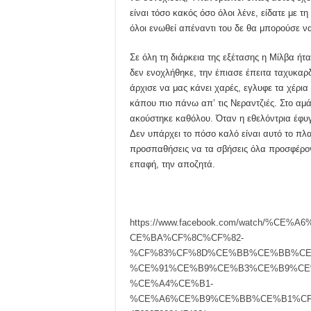
είναι τόσο κακός όσο όλοι λένε, είδατε με τ
όλοι ενωθεί απέναντι του δε θα μπορούσε ν
Σε όλη τη διάρκεια της εξέτασης η Μίλβα ήτ
δεν ενοχλήθηκε, την έπιασε έπειτα ταχυκαρ
άρχισε να μας κάνει χαρές, εγλυφε τα χέρια
κάπου πιο πάνω απ’ τις Νεραντζιές. Στο αμά
ακούστηκε καθόλου. Όταν η εθελόντρια έφυγε
Δεν υπάρχει το πόσο καλό είναι αυτό το πλ
προσπαθήσεις να τα σβήσεις όλα προσφέρον
επαφή, την αποζητά.
https://www.facebook.com/watch/
CE%BA%CF%8C%CF%82-
%CF%83%CF%8D%CE%BB%CE%BB%CE
%CE%91%CE%B9%CE%B3%CE%B9%CE
%CE%A4%CE%B1-
%CE%A6%CE%B9%CE%BB%CE%B1%CF