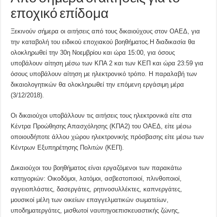
εποχικό επίδομα
Ξεκινούν σήμερα οι αιτήσεις από τους δικαιούχους στον ΟΑΕΔ, για
την καταβολή του ειδικού εποχιακού βοηθήματος.Η διαδικασία θα
ολοκληρωθεί την 30η Νοεμβρίου και ώρα 15:00, για όσους
υποβάλουν αίτηση μέσω των ΚΠΑ 2 και των ΚΕΠ και ώρα 23:59 για
όσους υποβάλουν αίτηση με ηλεκτρονικό τρόπο. Η παραλαβή των
δικαιολογητικών θα ολοκληρωθεί την επόμενη εργάσιμη μέρα
(3/12/2018).
Οι δικαιούχοι υποβάλλουν τις αιτήσεις τους ηλεκτρονικά είτε στα
Κέντρα Προώθησης Απασχόλησης (ΚΠΑ2) του ΟΑΕΔ, είτε μέσω
οποιουδήποτε άλλου χώρου ηλεκτρονικής πρόσβασης είτε μέσω των
Κέντρων Εξυπηρέτησης Πολιτών (ΚΕΠ).
Δικαιούχοι του βοηθήματος είναι εργαζόμενοι των παρακάτω
κατηγοριών: Οικοδόμοι, λατόμοι, ασβεστοποιοί, πλινθοποιοί,
αγγειοπλάστες, δασεργάτες, ρητινοσυλλέκτες, καπνεργάτες,
μουσικοί μέλη των οικείων επαγγελματικών σωματείων,
υποδηματεργάτες, μισθωτοί ναυπηγοεπισκευαστικής ζώνης,