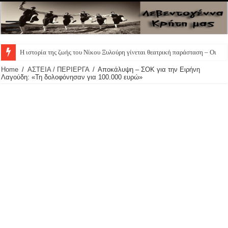
Η ιστορία της ζωής του Νίκου Ξυλούρη γίνεται θεατρική παράσταση – Οι πρ
Home
/
ΑΣΤΕΙΑ / ΠΕΡΙΕΡΓΑ
/
Αποκάλυψη – ΣΟΚ για την Ειρήνη
Λαγούδη: «Τη δολοφόνησαν για 100.000 ευρώ»