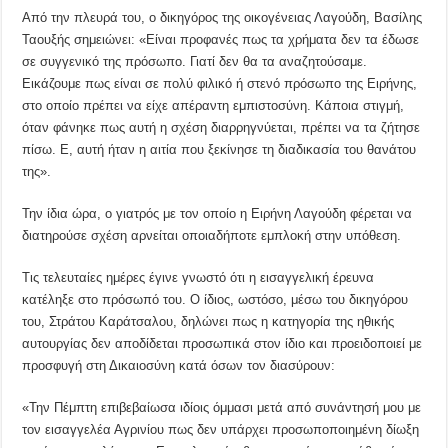
Από την πλευρά του, ο δικηγόρος της οικογένειας Λαγούδη, Βασίλης
Ταουξής σημειώνει: «Είναι προφανές πως τα χρήματα δεν τα έδωσε
σε συγγενικό της πρόσωπο. Γιατί δεν θα τα αναζητούσαμε.
Εικάζουμε πως είναι σε πολύ φιλικό ή στενό πρόσωπο της Ειρήνης,
στο οποίο πρέπει να είχε απέραντη εμπιστοσύνη. Κάποια στιγμή,
όταν φάνηκε πως αυτή η σχέση διαρρηγνύεται, πρέπει να τα ζήτησε
πίσω. Ε, αυτή ήταν η αιτία που ξεκίνησε τη διαδικασία του θανάτου
της».
Την ίδια ώρα, ο γιατρός με τον οποίο η Ειρήνη Λαγούδη φέρεται να
διατηρούσε σχέση αρνείται οποιαδήποτε εμπλοκή στην υπόθεση.
Τις τελευταίες ημέρες έγινε γνωστό ότι η εισαγγελική έρευνα
κατέληξε στο πρόσωπό του. Ο ίδιος, ωστόσο, μέσω του δικηγόρου
του, Στράτου Καράτσαλου, δηλώνει πως η κατηγορία της ηθικής
αυτουργίας δεν αποδίδεται προσωπικά στον ίδιο και προειδοποιεί με
προσφυγή στη Δικαιοσύνη κατά όσων τον διασύρουν:
«Την Πέμπτη επιβεβαίωσα ιδίοις όμμασι μετά από συνάντησή μου με
τον εισαγγελέα Αγρινίου πως δεν υπάρχει προσωποποιημένη δίωξη