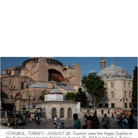
ISTANBUL, TURKEY - AUGUST 28: Tourists view the Hagia Sophia in