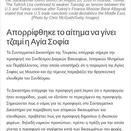
the Sultanahmet tourist district on August 28, 2018 in Istanbul, Turkey.
The Turkish Lira continued to weaken Tuesday as tension between the
U.S and Turkey continue after Turkey's Finance Minister Berat Albayrak
stated that more U.S trade sanctions could destabilize the Middle East.
(Photo by Chris McGrath/Getty Images)
Απορρίφθηκε το αίτημα να γίνει
τζαμί η Αγία Σοφία
Το Συνταγματικό Δικαστήριο της Τουρκίας απέρριψε σήμερα την
προσφυγή του Συνδέσμου Διαρκών Βακουφίων, Ιστορικών Μνημείων
και Περιβάλλοντος, στην οποία υποστήριζε ότι η παραμονή της Αγίας
Σοφίας ως Μουσείο και όχι τέμενος παραβιάζει την θρησκευτική
ελευθερία του Συνδέσμου.
Το Δικαστήριο απέρριψε την προσφυγή γιατί έκρινε ότι ο προσφυγών
ήταν αναρμόδιος, χωρίς να εξετάσει το περιεχόμενο της προσφυγής.
Σημειώνεται πως ο νόμος για τις προσφυγές στο Συνταγματικό
Δικαστήριο για παραβίαση των ατομικών δικαιωμάτων και
ελευθεριών, προβλέπει πως για προσφυγή δημοσίων ή ιδιωτικών
φορέων, δηλαδή νομικών προσώπων, πρέπει η πράξη για την οποία
γίνεται η προσφυγή να στρέφεται κατά των δικαιωμάτων του φορέα.