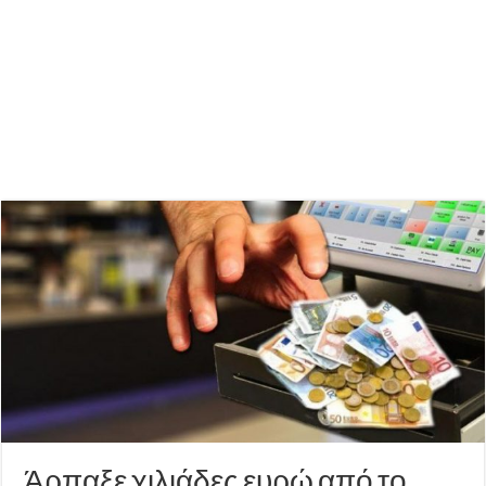
Άρπαξε χιλιάδες ευρώ από το