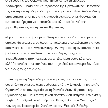
Ο διευθυντής του Ογκολογικού Τμήματος του Βενιζέλειου
Νοσοκομείου Ηρακλείου και πρόεδρος της Οργανωτικής Επιτροπής
της επιστημονικής διημερίδας για τον καρκίνο κ. Νίκος Ανδρουλάκης
υπογράμμισε τη σημασία της ανοσοθεραπείας, σημειώνοντας ότι
ουσιαστικά έρχεται να προστεθεί στα κλασικά “όπλα” της
χημειοθεραπείας και της ακτινοθεραπείας.
«Προσπαθούμε να βρούμε τη θέση και τους συνδυασμούς με τους
οποίους θα μπορέσει να δώσει τα καλύτερα αποτελέσματα για τους
ασθενείς», είπε ο κ. Ανδρουλάκης. Εξήγησε ότι «η ανοσοθεραπεία
βοηθάει κάποιους ασθενείς που οι επιλογές τους με τη
χημειοθεραπεία ήταν περιορισμένες. Δεν είναι όμως κάτι που
αλλάζει τελείως τους κανόνες του παιχνιδιού και σίγουρα δεν είναι
για όλους τους ασθενείς».
Η επιστημονική διημερίδα για τον καρκίνο, οι εργασίες της οποίας
συνεχίζονται σήμερα, διοργανώνεται από την Εταιρεία Γηριατρικής
Ογκολογίας σε συνεργασία με τη Μονάδα Ακτινοθεραπευτικής
Ογκολογίας του Πανεπιστημιακού Νοσοκομείου Πατρών “Παναγία η
Βοήθεια”, το Ογκολογικό Τμήμα του Βενιζελείου, την Ογκολογική
Κλινική του Νοσοκομείου Χανίων και την Εταιρεία Στήριξης