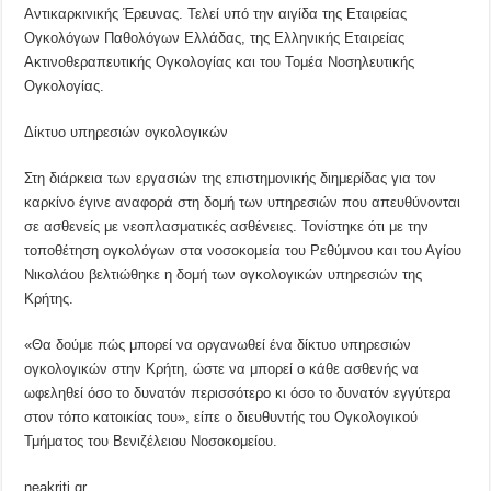
Αντικαρκινικής Έρευνας. Τελεί υπό την αιγίδα της Εταιρείας
Ογκολόγων Παθολόγων Ελλάδας, της Ελληνικής Εταιρείας
Ακτινοθεραπευτικής Ογκολογίας και του Τομέα Νοσηλευτικής
Ογκολογίας.
Δίκτυο υπηρεσιών ογκολογικών
Στη διάρκεια των εργασιών της επιστημονικής διημερίδας για τον
καρκίνο έγινε αναφορά στη δομή των υπηρεσιών που απευθύνονται
σε ασθενείς με νεοπλασματικές ασθένειες. Τονίστηκε ότι με την
τοποθέτηση ογκολόγων στα νοσοκομεία του Ρεθύμνου και του Αγίου
Νικολάου βελτιώθηκε η δομή των ογκολογικών υπηρεσιών της
Κρήτης.
«Θα δούμε πώς μπορεί να οργανωθεί ένα δίκτυο υπηρεσιών
ογκολογικών στην Κρήτη, ώστε να μπορεί ο κάθε ασθενής να
ωφεληθεί όσο το δυνατόν περισσότερο κι όσο το δυνατόν εγγύτερα
στον τόπο κατοικίας του», είπε ο διευθυντής του Ογκολογικού
Τμήματος του Βενιζέλειου Νοσοκομείου.
neakriti.gr