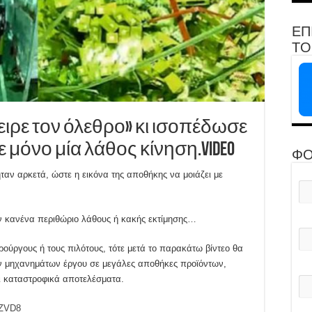
ΕΠ
ΤΟ 
ειρε τον όλεθρο» κι ισοπέδωσε
μόνο μία λάθος κίνηση.VIDEO
ΦΟ
ταν αρκετά, ώστε η εικόνα της αποθήκης να μοιάζει με
 κανένα περιθώριο λάθους ή κακής εκτίμησης…
ρούργους ή τους πιλότους, τότε μετά το παρακάτω βίντεο θα
των μηχανημάτων έργου σε μεγάλες αποθήκες προϊόντων,
ι καταστροφικά αποτελέσματα.
wZVD8