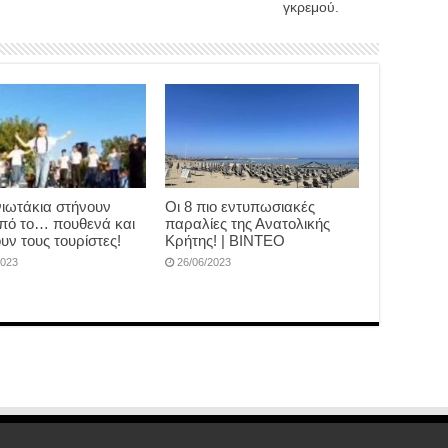
γκρεμού.
ιωτάκια στήνουν
Οι 8 πιο εντυπωσιακές
πό το… πουθενά και
παραλίες της Ανατολικής
υν τους τουρίστες!
Κρήτης! | ΒΙΝΤΕΟ
2023
26/06/2023