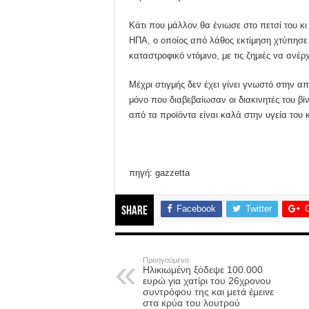
Κάτι που μάλλον θα ένιωσε στο πετσί του κι
ΗΠΑ, ο οποίος από λάθος εκτίμηση χτύπησε 
καταστροφικό ντόμινο, με τις ζημιές να ανέ
Μέχρι στιγμής δεν έχει γίνει γνωστό στην α
μόνο που διαβεβαίωσαν οι διακινητές του βί
από τα προϊόντα είναι καλά στην υγεία του κ
πηγή: gazzetta
Facebook
Twitter
Share
Προηγούμενο
Ηλικιωμένη ξόδεψε 100.000
ευρώ για χατίρι του 26χρονου
συντρόφου της και μετά έμεινε
στα κρύα του λουτρού