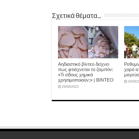
Σχετικά θέματα...
Αηδιαστικό βίντεο δείχνει
Ρεθυμν
πως φτιάχνεται το ζαμπόν:
χορό α
«Τι είδους χημικά
μαγεύο
χρησιμοποιούν;» | BINTEO
26/06/
29/08/2023