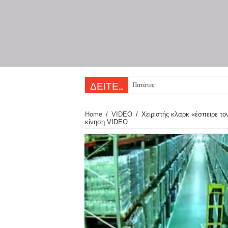
Πατάτες τηγανητές, όπως τις φτιάχ
ΔΕΙΤΕ...
Home
/
VIDEO
/
Χειριστής κλαρκ «έσπειρε τ
κίνηση.VIDEO