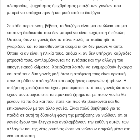
αδιαφορίας, ψυχρότητας ή εχθρότητας μεταξύ των γονέων που
μπορεί να υπάρχει πριν ή και μετά από το διαζύγιο.
Σε κάθε περίπτωση, βέβαια, το διαζύγιο είναι μια απώλεια και μια
επίπονη διαδικασία που δεν μπορεί να είναι ευχάριστη ή εύκολη.
Ωστόσο, όταν οι γονείς δεν τα πάνε καλά, τα παιδιά ήδη το
γνωρίζουν και το διαισθάνονται ακόμα κι αν δεν μιλάνε γι΄αυτό.
Όποια κι αν είναι η ηλικία τους, ακόμα κι αν δεν υπήρχαν καβγάδες
μπροστά τους, αντιλαμβάνονται τις εντάσεις και την αλλαγή του
οικογενειακού κλίματος. Χρειάζεται λοιπόν να ενημερωθούν έγκαιρα
και από τους δύο γονείς μαζί όταν η απόφαση τους είναι οριστική
πριν το μάθουν από σχόλια και συζητήσεις συγγενών ή τρίτων. Η
συζήτηση χρειάζεται να έχει προετοιμαστεί από τους γονείς ώστε να
έχουν συναποφασιστεί τα πρακτικά ζητήματα: με ποιον γονέα θα
μένουν τα παιδιά και πού, πότε και πώς θα βρίσκονται και θα
επικοινωνούν με τον άλλο γονέα. Είναι πολύ βοηθητικό για τα
παιδιά σε αυτή τη δύσκολη φάση της μετάβασης να νιώθουν ότι οι
γονείς έχουν τον έλεγχο και αναλαμβάνουν την ευθύνη αυτών των
αλλαγών και της νέας ρουτίνας ώστε να νιώσουν ασφαλή μέσα στη
νέα κατάσταση.