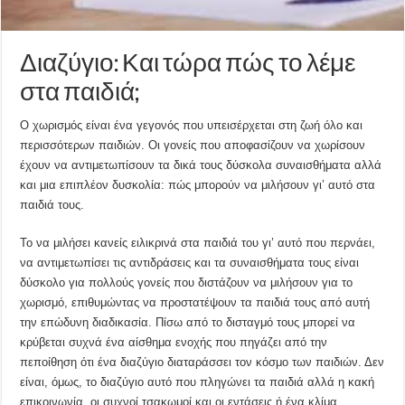
Διαζύγιο: Και τώρα πώς το λέμε
στα παιδιά;
Ο χωρισμός είναι ένα γεγονός που υπεισέρχεται στη ζωή όλο και
περισσότερων παιδιών. Οι γονείς που αποφασίζουν να χωρίσουν
έχουν να αντιμετωπίσουν τα δικά τους δύσκολα συναισθήματα αλλά
και μια επιπλέον δυσκολία: πώς μπορούν να μιλήσουν γι’ αυτό στα
παιδιά τους.
Το να μιλήσει κανείς ειλικρινά στα παιδιά του γι’ αυτό που περνάει,
να αντιμετωπίσει τις αντιδράσεις και τα συναισθήματα τους είναι
δύσκολο για πολλούς γονείς που διστάζουν να μιλήσουν για το
χωρισμό, επιθυμώντας να προστατέψουν τα παιδιά τους από αυτή
την επώδυνη διαδικασία. Πίσω από το δισταγμό τους μπορεί να
κρύβεται συχνά ένα αίσθημα ενοχής που πηγάζει από την
πεποίθηση ότι ένα διαζύγιο διαταράσσει τον κόσμο των παιδιών. Δεν
είναι, όμως, το διαζύγιο αυτό που πληγώνει τα παιδιά αλλά η κακή
επικοινωνία, οι συχνοί τσακωμοί και οι εντάσεις ή ένα κλίμα