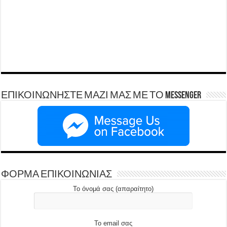
ΕΠΙΚΟΙΝΩΝΗΣΤΕ ΜΑΖΙ ΜΑΣ ΜΕ ΤΟ Messenger
ΦΟΡΜΑ ΕΠΙΚΟΙΝΩΝΙΑΣ
Το όνομά σας (απαραίτητο)
Το email σας