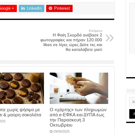
Google +
LinkedIn
Pinterest
Επόμενο
H Φαίη Σκορδά ανέβασε 2
φωτογραφίες και πήραν 120.000
likes σε λίγες ώρες Δείτε τες και
θα καταλάβετε γιατί
τα χωρίς ψήσιμο με
Ο «χάρτης» των πληρωμών
ι & μαύρη σοκολάτα
από e-ΕΦΚΑ και ΔΥΠΑ έως
την Παρασκευή 3
2025
Οκτωβρίου
29/09/2025