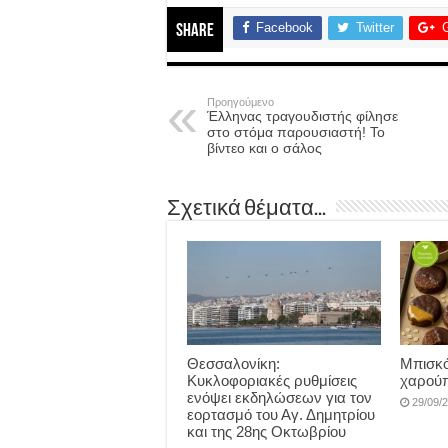
Facebook
Twitter
Share
Προηγούμενο
Έλληνας τραγουδιστής φίλησε
στο στόμα παρουσιαστή! Το
βίντεο και ο σάλος
Σχετικά θέματα...
Θεσσαλονίκη:
Μπισκό
Κυκλοφοριακές ρυθμίσεις
χαρούπ
ενόψει εκδηλώσεων για τον
29/09/
εορτασμό του Αγ. Δημητρίου
και της 28ης Οκτωβρίου