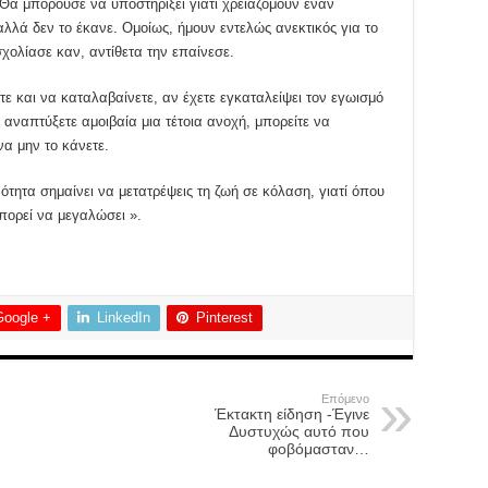
; Θα μπορούσε να υποστηρίξει γιατί χρειαζόμουν έναν
λλά δεν το έκανε. Ομοίως, ήμουν εντελώς ανεκτικός για το
σχολίασε καν, αντίθετα την επαίνεσε.
τε και να καταλαβαίνετε, αν έχετε εγκαταλείψει τον εγωισμό
 αναπτύξετε αμοιβαία μια τέτοια ανοχή, μπορείτε να
να μην το κάνετε.
ότητα σημαίνει να μετατρέψεις τη ζωή σε κόλαση, γιατί όπου
πορεί να μεγαλώσει ».
Google +
LinkedIn
Pinterest
Επόμενο
Έκτακτη είδηση -Έγινε
Δυστυχώς αυτό που
φοβόμασταν…