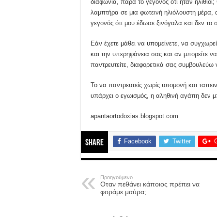
διαφωνία, παρά το γεγονός ότι ήταν ηλίθιοι
λαμπτήρα σε μια φωτεινή ηλιόλουστη μέρα, α
γεγονός ότι μου έδωσε ξινόγαλα και δεν το 
Εάν έχετε μάθει να υπομείνετε, να συγχωρεί
και την υπερηφάνεια σας και αν μπορείτε να
παντρευτείτε, διαφορετικά σας συμβουλεύω 
Το να παντρευτείς χωρίς υπομονή και ταπειν
υπάρχει ο εγωισμός, η αληθινή αγάπη δεν μ
apantaortodoxias.blogspot.com
Facebook
Twitter
Share
Προηγούμενο
Οταν πεθάνει κάποιος πρέπει να
φοράμε μαύρα;