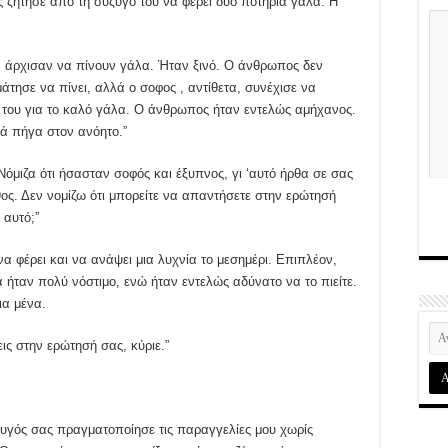
 ζήτησε από τη σύζυγό του να φέρει δύο ποτήρια γάλα. Η
 άρχισαν να πίνουν γάλα. Ήταν ξινό. Ο άνθρωπος δεν
άτησε να πίνει, αλλά ο σοφος , αντίθετα, συνέχισε να
ό του για το καλό γάλα. Ο άνθρωπος ήταν εντελώς αμήχανος.
λά πήγα στον ανόητο.”
Νόμιζα ότι ήσασταν σοφός και έξυπνος, γι ‘αυτό ήρθα σε σας
ος. Δεν νομίζω ότι μπορείτε να απαντήσετε στην ερώτησή
 αυτό;”
α φέρει και να ανάψει μια λυχνία το μεσημέρι. Επιπλέον,
α ήταν πολύ νόστιμο, ενώ ήταν εντελώς αδύνατο να το πιείτε.
ια μένα.
ις στην ερώτησή σας, κύριε.”
ζυγός σας πραγματοποίησε τις παραγγελίες μου χωρίς