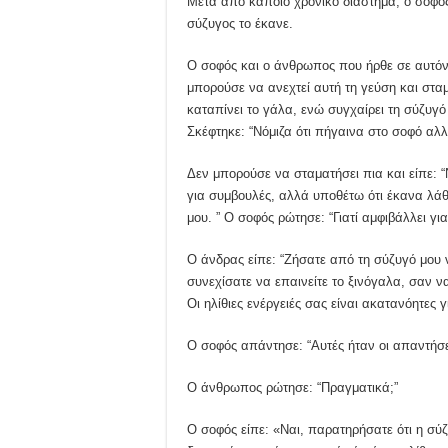
Μετά από κάποιο χρονικό διάστημα, ο σοφός
σύζυγος το έκανε.
Ο σοφός και ο άνθρωπος που ήρθε σε αυτόν
μπορούσε να ανεχτεί αυτή τη γεύση και σταμ
καταπίνει το γάλα, ενώ συγχαίρει τη σύζυγ
Σκέφτηκε: “Νόμιζα ότι πήγαινα στο σοφό αλ
Δεν μπορούσε να σταματήσει πια και είπε: “
για συμβουλές, αλλά υποθέτω ότι έκανα λάθ
μου. ” Ο σοφός ρώτησε: “Γιατί αμφιβάλλει για
Ο άνδρας είπε: “Ζήσατε από τη σύζυγό μου ν
συνεχίσατε να επαινείτε το ξινόγαλα, σαν ν
Οι ηλίθιες ενέργειές σας είναι ακατανόητες γ
Ο σοφός απάντησε: “Αυτές ήταν οι απαντήσε
Ο άνθρωπος ρώτησε: “Πραγματικά;”
Ο σοφός είπε: «Ναι, παρατηρήσατε ότι η σύ