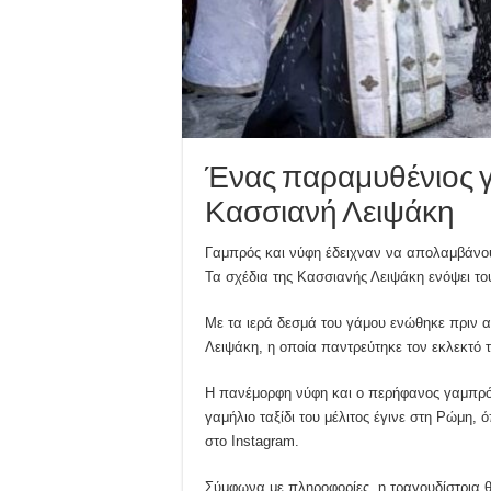
Ένας παραμυθένιος γ
Κασσιανή Λειψάκη
Γαμπρός και νύφη έδειχναν να απολαμβάνουν
Τα σχέδια της Κασσιανής Λειψάκη ενόψει τ
Με τα ιερά δεσμά του γάμου ενώθηκε πριν α
Λειψάκη, η οποία παντρεύτηκε τον εκλεκτό
Η πανέμορφη νύφη και ο περήφανος γαμπρός
γαμήλιο ταξίδι του μέλιτος έγινε στη Ρώμη
στο Instagram.
Σύμφωνα με πληροφορίες, η τραγουδίστρια θα