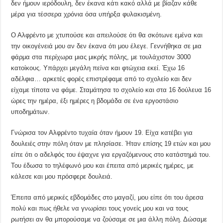
δεν ήμουν ιερόδουλη, δεν έκανα κάτι κακό αλλά με βίαζαν κάθε
μέρα για τέσσερα χρόνια όσα υπήρξα φυλακισμένη.
Ο Αλφρέντο με χτυπούσε και απειλούσε ότι θα σκότωνε εμένα και
την οικογένειά μου αν δεν έκανα ότι μου έλεγε. Γεννήθηκα σε μια
φάρμα στα περίχωρα μιας μικρής πόλης, με τουλάχιστον 3000
κατοίκους. Υπάρχει μεγάλη πείνα και φτώχεια εκεί. Έχω 16
αδέλφια… αρκετές φορές επιστρέφαμε από το σχολείο και δεν
είχαμε τίποτα να φάμε. Σταμάτησα το σχολείο και στα 16 δούλευα 16
ώρες την ημέρα, έξι ημέρες η βδομάδα σε ένα εργοστάσιο
υποδημάτων.
Γνώρισα τον Αλφρέντο τυχαία όταν ήμουν 19. Είχα κατέβει για
δουλειές στην πόλη όταν με πλησίασε. Ήταν επίσης 19 ετών και μου
είπε ότι ο αδελφός του έψαχνε για εργαζόμενους στο κατάστημά του.
Του έδωσα το τηλέφωνό μου και έπειτα από μερικές ημέρες, με
κάλεσε και μου πρόσφερε δουλειά.
Έπειτα από μερικές εβδομάδες στο μαγαζί, μου είπε ότι του άρεσα
πολύ και πως ήθελε να γνωρίσει τους γονείς μου και να τους
ρωτήσει αν θα μπορούσαμε να ζούσαμε σε μια άλλη πόλη. Δώσαμε