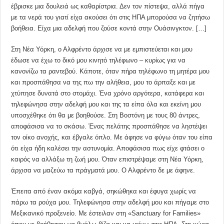
έβρισκε μια δουλειά ως καθαρίστρια. Δεν τον πίστεψα, αλλά πήγα
με τα νερά του γιατί είχα ακούσει ότι στις ΗΠΑ μπορούσα να ζητήσω
βοήθεια. Είχα μια αδελφή που ζούσε κοντά στην Ουάσινγκτον. […]
Στη Νέα Υόρκη, ο Αλφρέντο άρχισε να με εμπιστεύεται και μου
έδωσε να έχω το δικό μου κινητό τηλέφωνο – κυρίως για να
κανονίζω τα ραντεβού. Κάποτε, όταν πήρα τηλέφωνο τη μητέρα μου
και προσπάθησα να της πω την αλήθεια, μου το άρπαξε και με
χτύπησε δυνατά στο στομάχι. Ένα χρόνο αργότερα, κατάφερα και
τηλεφώνησα στην αδελφή μου και της τα είπα όλα και εκείνη μου
υποσχέθηκε ότι θα με βοηθούσε. Στη Βοστόνη με τους 80 άντρες,
αποφάσισα να το σκάσω. Ένας πελάτης προσπάθησε να ληστέψει
τον οίκο ανοχής, και έβγαλε όπλο. Με άφησε να φύγω όταν του είπα
ότι είχα ήδη καλέσει την αστυνομία. Αποφάσισα πως είχε φτάσει ο
καιρός να αλλάξω τη ζωή μου. Όταν επιστρέψαμε στη Νέα Υόρκη,
άρχισα να μαζεύω τα πράγματά μου. Ο Αλφρέντο δε με άφηνε.
Έπειτα από έναν ακόμα καβγά, σηκώθηκα και έφυγα χωρίς να
πάρω τα ρούχα μου. Τηλεφώνησα στην αδελφή μου και πήγαμε στο
Μεξικανικό προξενείο. Με έστειλαν στη «Sanctuary for Families»