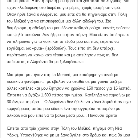
και με βίασε. Ήταν η πρώτη μου φορά και ξέσπασα σε λυγμούς. Με
είχαν κλειδωμένη στο δωμάτιο για μέρες, χωρίς τροφή και νερό.
Όταν ήρθε ξανά ο Αλφρέντο, μου είπε ότι θα πηγαίναμε στην Πόλη
του Μεξικό για να επισκεφτούμε μια άλλη αδελφή του. Στο
διαμέρισμα, η αδελφή του μου έδωσε καθαρά ρούχα, κοντές φούστες
και ψηλά τακούνια. Δεν ήξερα τι ήταν πόρνη. Μου είπαν ότι έπρεπε
να πληρώνω για το νοίκι και τα έξοδά μου και πως έπρεπε να
εργάζομαι ως «puta» (ιερόδουλη). Τους είπα ότι δεν υπάρχει
περίπτωση να κάνω κάτι τέτοιο και με απείλησαν πως αν δεν
υπέκυπτα, ο Αλφρέντο θα με ξυλοφόρτωνε.
Μια μέρα, με πήγαν στη La Merced, μια κακόφημη γειτονιά με
«κόκκινα φανάρια»… με έβαλαν να σταθώ σε μια γωνιά μαζί με
άλλες κοπέλες και μου ζήτησαν να χρεώνω 150 πέσος για 15 λεπτά.
Έπρεπε να βγάζω 1.500 πέσος την ημέρα. Κατέληξα να πηγαίνω με
30 άντρες τη μέρα… Ο Αλφρέντο δεν ήθελε να χάνει λεφτά όταν είχα
εμμηνόρροια, οπότε μου έδωσε ένα σφουγγαράκι ποτισμένο με
αλκοόλ και μου είπε να το βάλω μέσα μου… Πονούσα φρικτά.
Έπειτα από τρία χρόνια στην Πόλη του Μεξικό, πήγαμε στη Νέα
Υόρκη. Υποσχέθηκε να μη με ξαναβγάλει στο δρόμο και πως θα μου