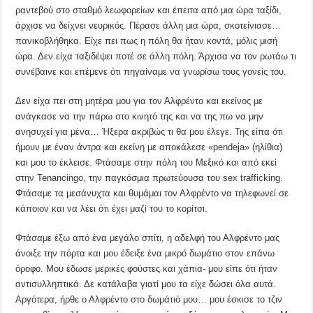
ραντεβού στο σταθμό λεωφορείων και έπειτα από μια ώρα ταξίδι,
άρχισε να δείχνει νευρικός. Πέρασε άλλη μια ώρα, σκοτείνιασε…
πανικοβλήθηκα. Είχε πει πως η πόλη θα ήταν κοντά, μόλις μισή
ώρα. Δεν είχα ταξιδέψει ποτέ σε άλλη πόλη. Άρχισα να τον ρωτάω τι
συνέβαινε και επέμενε ότι πηγαίναμε να γνωρίσω τους γονείς του.
Δεν είχα πει στη μητέρα μου για τον Αλφρέντο και εκείνος με
ανάγκασε να την πάρω στο κινητό της και να της πω να μην
ανησυχεί για μένα… Ήξερα ακριβώς τι θα μου έλεγε. Της είπα ότι
ήμουν με έναν άντρα και εκείνη με αποκάλεσε «pendeja» (ηλίθια)
και μου το έκλεισε. Φτάσαμε στην πόλη του Μεξικό και από εκεί
στην Tenancingo, την παγκόσμια πρωτεύουσα του sex trafficking.
Φτάσαμε τα μεσάνυχτα και θυμάμαι τον Αλφρέντο να τηλεφωνεί σε
κάποιον και να λέει ότι έχει μαζί του το κορίτσι.
Φτάσαμε έξω από ένα μεγάλο σπίτι, η αδελφή του Αλφρέντο μας
άνοιξε την πόρτα και μου έδειξε ένα μικρό δωμάτιο στον επάνω
όροφο. Μου έδωσε μερικές φούστες και χάπια- μου είπε ότι ήταν
αντισυλληπτικά. Δε κατάλαβα γιατί μου τα είχε δώσει όλα αυτά.
Αργότερα, ήρθε ο Αλφρέντο στο δωμάτιό μου… μου έσκισε το τζιν