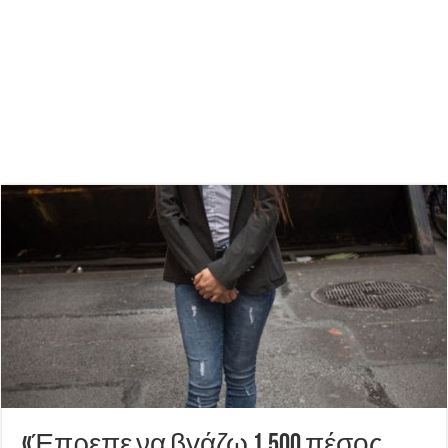
«Έπρεπε να βγάζω 1.500 πέσος