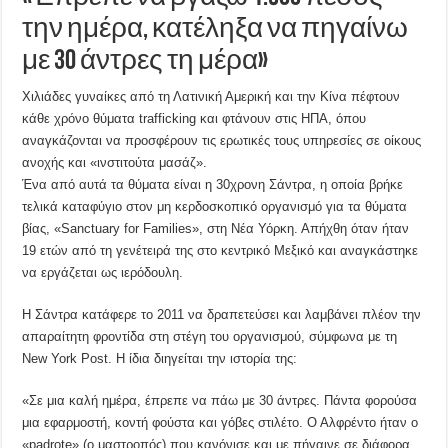
την ημέρα, κατέληξα να πηγαίνω
με 30 άντρες τη μέρα»
Χιλιάδες γυναίκες από τη Λατινική Αμερική και την Κίνα πέφτουν
κάθε χρόνο θύματα trafficking και φτάνουν στις ΗΠΑ, όπου
αναγκάζονται να προσφέρουν τις ερωτικές τους υπηρεσίες σε οίκους
ανοχής και «ινστιτούτα μασάζ».
Ένα από αυτά τα θύματα είναι η 30χρονη Σάντρα, η οποία βρήκε
τελικά καταφύγιο στον μη κερδοσκοπικό οργανισμό για τα θύματα
βίας, «Sanctuary for Families», στη Νέα Υόρκη. Απήχθη όταν ήταν
19 ετών από τη γενέτειρά της στο κεντρικό Μεξικό και αναγκάστηκε
να εργάζεται ως ιερόδουλη.
Η Σάντρα κατάφερε το 2011 να δραπετεύσει και λαμβάνει πλέον την
απαραίτητη φροντίδα στη στέγη του οργανισμού, σύμφωνα με τη
New York Post. Η ίδια διηγείται την ιστορία της:
«Σε μια καλή ημέρα, έπρεπε να πάω με 30 άντρες. Πάντα φορούσα
μια εφαρμοστή, κοντή φούστα και γόβες στιλέτο. Ο Αλφρέντο ήταν ο
«padrote» (ο μαστροπός) που κανόνισε και με πήγαινε σε διάφορα