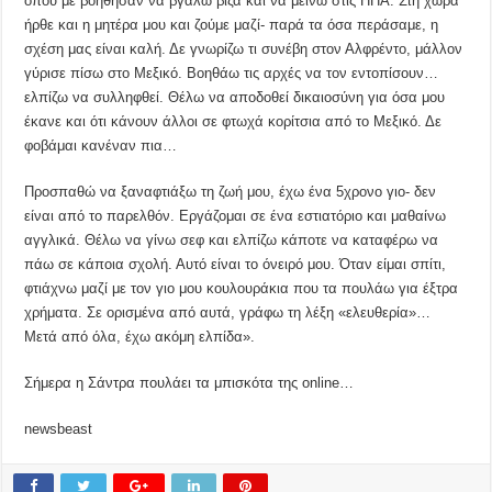
όπου με βοήθησαν να βγάλω βίζα και να μείνω στις ΗΠΑ. Στη χώρα
ήρθε και η μητέρα μου και ζούμε μαζί- παρά τα όσα περάσαμε, η
σχέση μας είναι καλή. Δε γνωρίζω τι συνέβη στον Αλφρέντο, μάλλον
γύρισε πίσω στο Μεξικό. Βοηθάω τις αρχές να τον εντοπίσουν…
ελπίζω να συλληφθεί. Θέλω να αποδοθεί δικαιοσύνη για όσα μου
έκανε και ότι κάνουν άλλοι σε φτωχά κορίτσια από το Μεξικό. Δε
φοβάμαι κανέναν πια…
Προσπαθώ να ξαναφτιάξω τη ζωή μου, έχω ένα 5χρονο γιο- δεν
είναι από το παρελθόν. Εργάζομαι σε ένα εστιατόριο και μαθαίνω
αγγλικά. Θέλω να γίνω σεφ και ελπίζω κάποτε να καταφέρω να
πάω σε κάποια σχολή. Αυτό είναι το όνειρό μου. Όταν είμαι σπίτι,
φτιάχνω μαζί με τον γιο μου κουλουράκια που τα πουλάω για έξτρα
χρήματα. Σε ορισμένα από αυτά, γράφω τη λέξη «ελευθερία»…
Μετά από όλα, έχω ακόμη ελπίδα».
Σήμερα η Σάντρα πουλάει τα μπισκότα της online…
newsbeast