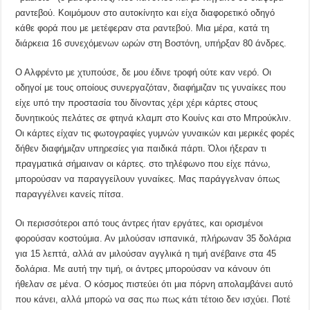
ραντεβού. Κοιμόμουν στο αυτοκίνητο και είχα διαφορετικό οδηγό
κάθε φορά που με μετέφεραν στα ραντεβού. Μια μέρα, κατά τη
διάρκεια 16 συνεχόμενων ωρών στη Βοστόνη, υπήρξαν 80 άνδρες.
Ο Αλφρέντο με χτυπούσε, δε μου έδινε τροφή ούτε καν νερό. Οι
οδηγοί με τους οποίους συνεργαζόταν, διαφήμιζαν τις γυναίκες που
είχε υπό την προστασία του δίνοντας χέρι χέρι κάρτες στους
δυνητικούς πελάτες σε φτηνά κλαμπ στο Κουίνς και στο Μπρούκλιν.
Οι κάρτες είχαν τις φωτογραφίες γυμνών γυναικών και μερικές φορές
δήθεν διαφήμιζαν υπηρεσίες για παιδικά πάρτι. Όλοι ήξεραν τι
πραγματικά σήμαιναν οι κάρτες. στο τηλέφωνο που είχε πάνω,
μπορούσαν να παραγγείλουν γυναίκες. Μας παράγγελναν όπως
παραγγέλνει κανείς πίτσα.
Οι περισσότεροι από τους άντρες ήταν εργάτες, και ορισμένοι
φορούσαν κοστούμια. Αν μιλούσαν ισπανικά, πλήρωναν 35 δολάρια
για 15 λεπτά, αλλά αν μιλούσαν αγγλικά η τιμή ανέβαινε στα 45
δολάρια. Με αυτή την τιμή, οι άντρες μπορούσαν να κάνουν ότι
ήθελαν σε μένα. Ο κόσμος πιστεύει ότι μια πόρνη απολαμβάνει αυτό
που κάνει, αλλά μπορώ να σας πω πως κάτι τέτοιο δεν ισχύει. Ποτέ