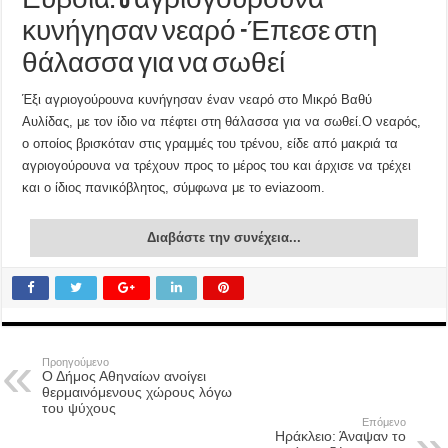
Εύβοια: 6 αγριογούρουνα
κυνήγησαν νεαρό -Έπεσε στη
θάλασσα για να σωθεί
Έξι αγριογούρουνα κυνήγησαν έναν νεαρό στο Μικρό Βαθύ
Αυλίδας, με τον ίδιο να πέφτει στη θάλασσα για να σωθεί.Ο νεαρός,
ο οποίος βρισκόταν στις γραμμές του τρένου, είδε από μακριά τα
αγριογούρουνα να τρέχουν προς το μέρος του και άρχισε να τρέχει
και ο ίδιος πανικόβλητος, σύμφωνα με το eviazoom.
Διαβάστε την συνέχεια...
Προηγούμενο
Ο Δήμος Αθηναίων ανοίγει
θερμαινόμενους χώρους λόγω
του ψύχους
Επόμενο
Ηράκλειο: Άναψαν το