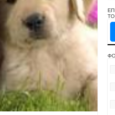
ΕΠ
ΤΟ 
ΦΟ