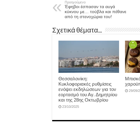
Προηγούμενο
Έφηβοι έσπασαν τα αυγά
κύκνου με… τούβλα και πέθανε
από τη στενοχώρια του!
Σχετικά θέματα...
Θεσσαλονίκη:
Μπισκό
Κυκλοφοριακές ρυθμίσεις
χαρούπ
ενόψει εκδηλώσεων για τον
29/09/
εορτασμό του Αγ. Δημητρίου
και της 28ης Οκτωβρίου
23/10/2025