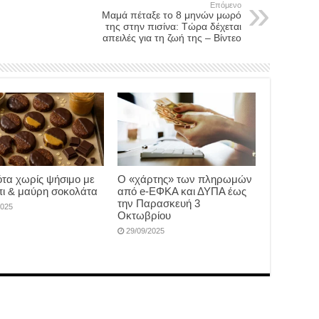
Επόμενο
Μαμά πέταξε το 8 μηνών μωρό
της στην πισίνα: Τώρα δέχεται
απειλές για τη ζωή της – Βίντεο
τα χωρίς ψήσιμο με
Ο «χάρτης» των πληρωμών
ι & μαύρη σοκολάτα
από e-ΕΦΚΑ και ΔΥΠΑ έως
την Παρασκευή 3
2025
Οκτωβρίου
29/09/2025