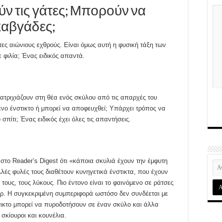
ούν τις γάτες; Μπορούν να
καβγάδες;
άτες αιώνιους εχθρούς. Είναι όμως αυτή η φυσική τάξη των
 φιλία; Ένας ειδικός απαντά.
ανατριχιάζουν στη θέα ενός σκύλου από τις απαρχές του
ένο ένστικτο ή μπορεί να αποφευχθεί; Υπάρχει τρόπος να
σπίτι; Ένας ειδικός έχει όλες τις απαντήσεις.
στο Reader’s Digest ότι «κάποια σκυλιά έχουν την έμφυτη
λές φυλές τους διαθέτουν κυνηγετικά ένστικτα, που έχουν
τους, τους λύκους. Πιο έντονο είναι το φαινόμενο σε ράτσες
ντερ. Η συγκεκριμένη συμπεριφορά ωστόσο δεν συνδέεται με
νστικτο μπορεί να πυροδοτήσουν σε έναν σκύλο και άλλα
σκίουροι και κουνέλια.