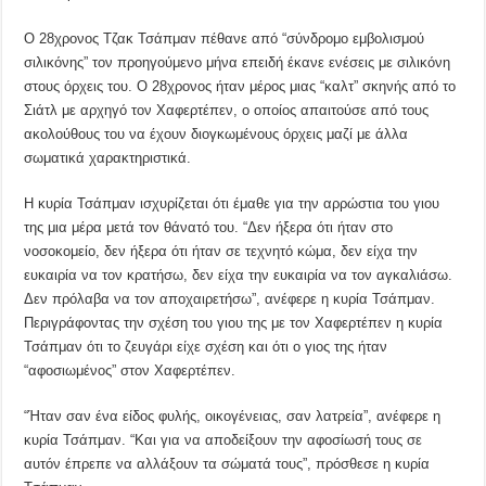
Ο 28χρονος Τζακ Τσάπμαν πέθανε από “σύνδρομο εμβολισμού
σιλικόνης” τον προηγούμενο μήνα επειδή έκανε ενέσεις με σιλικόνη
στους όρχεις του. Ο 28χρονος ήταν μέρος μιας “καλτ” σκηνής από το
Σιάτλ με αρχηγό τον Χαφερτέπεν, ο οποίος απαιτούσε από τους
ακολούθους του να έχουν διογκωμένους όρχεις μαζί με άλλα
σωματικά χαρακτηριστικά.
Η κυρία Τσάπμαν ισχυρίζεται ότι έμαθε για την αρρώστια του γιου
της μια μέρα μετά τον θάνατό του. “Δεν ήξερα ότι ήταν στο
νοσοκομείο, δεν ήξερα ότι ήταν σε τεχνητό κώμα, δεν είχα την
ευκαιρία να τον κρατήσω, δεν είχα την ευκαιρία να τον αγκαλιάσω.
Δεν πρόλαβα να τον αποχαιρετήσω”, ανέφερε η κυρία Τσάπμαν.
Περιγράφοντας την σχέση του γιου της με τον Χαφερτέπεν η κυρία
Τσάπμαν ότι το ζευγάρι είχε σχέση και ότι ο γιος της ήταν
“αφοσιωμένος” στον Χαφερτέπεν.
“Ήταν σαν ένα είδος φυλής, οικογένειας, σαν λατρεία”, ανέφερε η
κυρία Τσάπμαν. “Και για να αποδείξουν την αφοσίωσή τους σε
αυτόν έπρεπε να αλλάξουν τα σώματά τους”, πρόσθεσε η κυρία