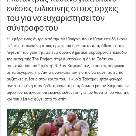
ενέσεις σιλικόνης στους όρχεις
του για να ευχαριστήσει τον
σύντροφο του
H μητέρα ενός άντρα από την Μελβούρνη που πέθανε επειδή έκανε
ενέσεις με σιλικόνη στους όρχεις του ήρθε σε αντιπαράθεση με τον
“αφέντη” του γιου της. Σε ένα συναισθηματικά φορτισμένο επεισόδιο
της εκπομπής The Project στην Αυστραλία η Λίντα Τσάπμαν
αντιμετώπισε τον “αφέντη” Ντίλαν Χαφερτέπεν, ο οποίος σύμφωνα
με τα λεγόμενα της Λίντα ανάγκασε τον γιο της να κάνει αυτές τις
αυξητικές ενέσεις στον εαυτό του. Η κυρία Τσάπμαν ήταν φανερά
αναστατωμένη όταν ήρθε πρόσωπο με πρόσωπο με τον Χαφερτέπεν
αφού τον κατηγορεί ότι εκείνος ευθύνεται για τον θάνατο του γιου της
και του λέει να φύγει από το σπίτι.