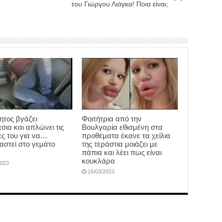
του Γιώργου Λιάγκα! Ποια είναι;
ητος βγάζει
Φοιτήτρια από την
σια και απλώνει τις
Βουλγαρία εθισμένη στα
ς του για να…
προθέματα έκανε τα χείλια
αστεί στο γεμάτο
της τεράστια μοιάζει με
πάπια και λέει πως είναι
κουκλάρα
2023
16/03/2023