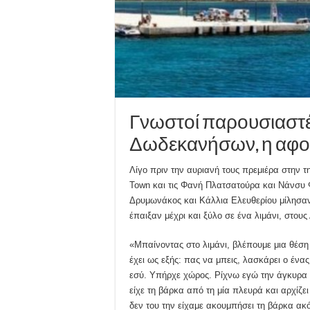
Γνωστοί παρουσιαστές
Δωδεκανήσων, η αφορ
Λίγο πριν την αυριανή τους πρεμιέρα στην 
Town και τις Φανή Πλατσατούρα και Νάνσυ 
Δρυμωνάκος και Κάλλια Ελευθερίου μίλησαν
έπαιξαν μέχρι και ξύλο σε ένα λιμάνι, στους
«Μπαίνοντας στο λιμάνι, βλέπουμε μια θέσ
έχει ως εξής: πας να μπεις, λασκάρει ο ένας
εσύ. Υπήρχε χώρος. Ρίχνω εγώ την άγκυρα σ
είχε τη βάρκα από τη μία πλευρά και αρχίζε
δεν του την είχαμε ακουμπήσει τη βάρκα ακ