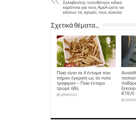
Σκλαβενίτης τοποθέτησε ειδικά
καρότσια για τους ΑμεΑ ώστε να
κάνουν τις αγορές τους εύκολα
Σχετικά θέματα...
Ποια είναι τα 4 έντομα που
Αναίσθ
πήραν έγκριση ως τα «νέα
παπούτ
τρόφιμα» – Ποιο έντομο
ποδάρε
τρώμε ήδη
ξεκουρ
ΚΤΕΛ!
20/06/2023
20/06/