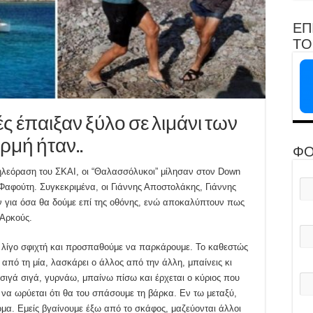
ΕΠ
ΤΟ 
 έπαιξαν ξύλο σε λιμάνι των
μή ήταν..
ΦΟ
τηλεόραση του ΣΚΑΙ, οι “Θαλασσόλυκοι” μίλησαν στον Down
Φαφούτη. Συγκεκριμένα, οι Γιάννης Αποστολάκης, Γιάννης
 για όσα θα δούμε επί της οθόνης, ενώ αποκαλύπτουν πως
 Αρκούς.
η λίγο σφιχτή και προσπαθούμε να παρκάρουμε. Το καθεστώς
 από τη μία, λασκάρει ο άλλος από την άλλη, μπαίνεις κι
ιγά σιγά, γυρνάω, μπαίνω πίσω και έρχεται ο κύριος που
ι να ωρύεται ότι θα του σπάσουμε τη βάρκα. Εν τω μεταξύ,
όμα. Εμείς βγαίνουμε έξω από το σκάφος, μαζεύονται άλλοι