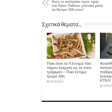
Αυτό το εκκλησάκι προς τιμήν
του Αγίου Παΐσιου χτίστηκε μέσα
σε δέντρο 300 ετών!
Σχετικά θέματα...
Ποια είναι τα 4 έντομα που
Αναίσθ
πήραν έγκριση ως τα «νέα
παπούτ
τρόφιμα» – Ποιο έντομο
ποδάρε
τρώμε ήδη
ξεκουρ
ΚΤΕΛ!
20/06/2023
20/06/