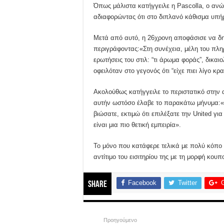
Όπως μάλιστα κατήγγειλε η Pascolla, ο αν
αδιαφορώντας ότι στο διπλανό κάθισμα υπήρ
Μετά από αυτό, η 26χρονη αποφάσισε να δημ
περιγράφοντας:«Στη συνέχεια, μέλη του πλ
ερωτήσεις του στιλ: “τι άρωμα φοράς”, δικα
οφειλόταν στο γεγονός ότι “είχε πιει λίγο κρα
Ακολούθως κατήγγειλε το περιστατικό στην 
αυτήν ωστόσο έλαβε το παρακάτω μήνυμα:«
βιώσατε, εκτιμώ ότι επιλέξατε την United για
είναι μια πιο θετική εμπειρία».
Το μόνο που κατάφερε τελικά με πολύ κόπο 
αντίτιμο του εισιτηρίου της με τη μορφή κου
Facebook
Twitter
Share
Προηγούμενο