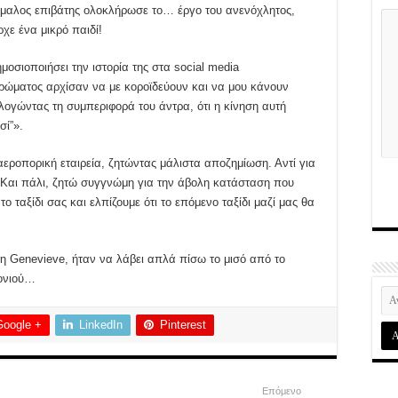
ώμαλος επιβάτης ολοκλήρωσε το… έργο του ανενόχλητος,
χε ένα μικρό παιδί!
οσιοποιήσει την ιστορία της στα social media
ηρώματος αρχίσαν να με κοροϊδεύουν και να μου κάνουν
ιολογώντας τη συμπεριφορά του άντρα, ότι η κίνηση αυτή
σί”».
αεροπορική εταιρεία, ζητώντας μάλιστα αποζημίωση. Αντί για
Και πάλι, ζητώ συγγνώμη για την άβολη κατάσταση που
 το ταξίδι σας και ελπίζουμε ότι το επόμενο ταξίδι μαζί μας θα
η Genevieve, ήταν να λάβει απλά πίσω το μισό από το
πονιού…
Google +
LinkedIn
Pinterest
Επόμενο