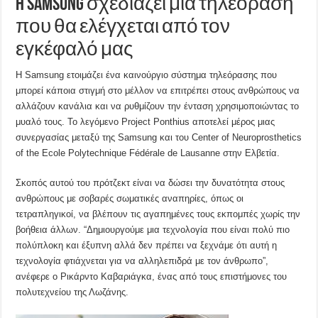
H Samsung σχεδιάζει μια τηλεόραση
που θα ελέγχεται από τον
εγκέφαλό μας
Η Samsung ετοιμάζει ένα καινούργιο σύστημα τηλεόρασης που
μπορεί κάποια στιγμή στο μέλλον να επιτρέπει στους ανθρώπους να
αλλάζουν κανάλια και να ρυθμίζουν την ένταση χρησιμοποιώντας το
μυαλό τους. Το λεγόμενο Project Ponthius αποτελεί μέρος μιας
συνεργασίας μεταξύ της Samsung και του Center of Neuroprosthetics
of the Ecole Polytechnique Fédérale de Lausanne στην Ελβετία.
Σκοπός αυτού του πρότζεκτ είναι να δώσει την δυνατότητα στους
ανθρώπους με σοβαρές σωματικές αναπηρίες, όπως οι
τετραπληγικοί, να βλέπουν τις αγαπημένες τους εκπομπές χωρίς την
βοήθεια άλλων. “Δημιουργούμε μια τεχνολογία που είναι πολύ πιο
πολύπλοκη και έξυπνη αλλά δεν πρέπει να ξεχνάμε ότι αυτή η
τεχνολογία φτιάχνεται για να αλληλεπιδρά με τον άνθρωπο”,
ανέφερε ο Ρικάρντο Καβαριάγκα, ένας από τους επιστήμονες του
πολυτεχνείου της Λωζάνης.