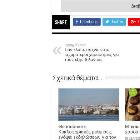
Διαβ
Facebook
Twitter
Share
Προηγούμενο
Eάν κλαίτε συχνά είστε
ισχυρότεροι χαρακτήρες για
τους εξής 6 λόγους
Σχετικά θέματα...
Θεσσαλονίκη:
Μπισκό
Κυκλοφοριακές ρυθμίσεις
χαρούπ
ενόψει εκδηλώσεων για τον
29/09/