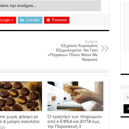
άστε την συνέχεια...
Google +
LinkedIn
Pinterest
Επόμενο
52χρονη Χωρισμένη
Εξομολογείται: Να Γιατί
«Πηγαίνω» Πλέον Μόνο Με
Νεαρούς
τα χωρίς ψήσιμο με
Ο «χάρτης» των πληρωμών
ι & μαύρη σοκολάτα
από e-ΕΦΚΑ και ΔΥΠΑ έως
την Παρασκευή 3
2025