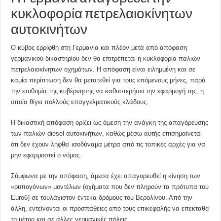
κυκλοφορία πετρελαιοκίνητων
αυτοκινήτων
Ο κύβος ερρίφθη στη Γερμανία και πλέον μετά από απόφαση
γερμανικού δικαστηρίου δεν θα επιτρέπεται η κυκλοφορία παλιών
πετρελαιοκίνητων οχημάτων. Η απόφαση είναι ειλημμένη και σε
καμία περίπτωση δεν θα μετατεθεί για τους επόμενους μήνες, παρά
την επιθυμία της κυβέρνησης να καθυστερήσει την εφαρμογή της, η
οποία θίγει πολλούς επαγγελματικούς κλάδους.
Η δικαστική απόφαση ορίζει ως άμεση την ανάγκη της απαγόρευσης
των παλιών diesel αυτοκινήτων, καθώς μέσω αυτής επισημαίνεται
ότι δεν έχουν ληφθεί ισοδύναμα μέτρα από τις τοπικές αρχές για να
μην εφαρμοστεί ο νόμος.
Σύμφωνα με την απόφαση, άμεσα έχει απαγορευθεί η κίνηση των
«ρυπογόνων» μοντέλων (οχήματα που δεν πληρούν τα πρότυπα του
Euro6) σε τουλάχιστον έντεκα δρόμους του Βερολίνου. Από την
άλλη, εντείνονται οι προσπάθειες από τους επικεφαλής να επεκταθεί
το μέτρο και σε άλλες γερμανικές πόλεις.