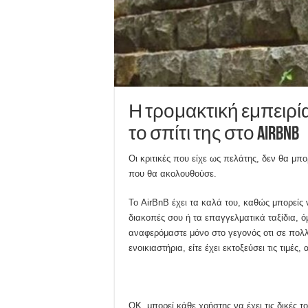
Η τρομακτική εμπειρί
το σπίτι της στο AirBnB
Οι κριτικές που είχε ως πελάτης, δεν θα μ
που θα ακολουθούσε.
Το AirBnB έχει τα καλά του, καθώς μπορείς ν
διακοπές σου ή τα επαγγελματικά ταξίδια, ό
αναφερόμαστε μόνο στο γεγονός οτι σε πολλέ
ενοικιαστήρια, είτε έχει εκτοξεύσει τις τιμές
ΟΚ, μπορεί κάθε χρήστης να έχει τις δικές τ