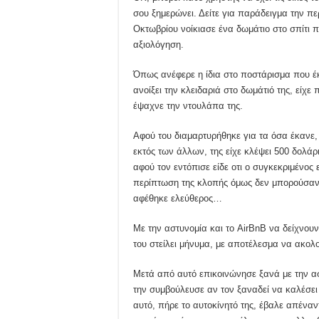
σου ξημερώνει. Δείτε για παράδειγμα την πε
Οκτωβρίου νοίκιασε ένα δωμάτιο στο σπίτι π
αξιολόγηση.
Όπως ανέφερε η ίδια στο ποστάρισμα που έκ
ανοίξει την κλειδαριά στο δωμάτιό της, είχε 
έψαχνε την ντουλάπα της.
Αφού του διαμαρτυρήθηκε για τα όσα έκανε, 
εκτός των άλλων, της είχε κλέψει 500 δολάρ
αφού τον εντόπισε είδε οτι ο συγκεκριμένος ε
περίπτωση της κλοπής όμως δεν μπορούσαν 
αφέθηκε ελεύθερος…
Με την αστυνομία και το AirBnB να δείχνο
του στείλει μήνυμα, με αποτέλεσμα να ακο
Μετά από αυτό επικοινώνησε ξανά με την αστ
την συμβούλευσε αν τον ξαναδεί να καλέσει
αυτό, πήρε το αυτοκίνητό της, έβαλε απέναντ