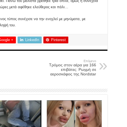
εί. Πάνω του μάλιστα βρέθηκε τρία όπλα, όμως η συνέχεια
 ώρες μετά αφέθηκε ελεύθερος και πάλι…
νος τύπος συνέχισε να την ενοχλεί με μηνύματα, με
ληψή του.
Google +
LinkedIn
Pinterest
Επόμενο
Τρόμος στον αέρα για 166
επιβάτες: Ρωγμή σε
αεροσκάφος της Nordstar