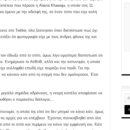
ριπέτεια που πέρασε η Alavia Khawaja, η οποία στις 11
ου έμεινε με την αδελφή της, σε έναν τύπο που είχε καλή
ανε στο Twitter, όλα ξεκίνησαν όταν διαπίστωσε πως όχι
πετάξει ότι φωτογραφία είχε με τους άνδρες φίλους της και
τον έδιωξε από το σπίτι, όμως λίγο αργότερα διαπίστωσε οτι
ια. Ενημέρωσε το AirBnB, αλλά και την αστυνομία, η οποία
ίχε συλληφθεί επειδή είχε πειράξει ένα παιδί. Για την
να κάνουν κάτι από τη στιγμή που δεν ομολογούσε. Έτσι
υν μεγάλα σημάδια αδράνειας, η νεαρή κοπέλα αποφάσισε να
λουθήσει ο παρακάτω διάλογος…
υνομία, η οποία της είπε οτι δεν μπορεί να κάνει κάτι, όμως
 τις αρχές για να επέμβουν. Έχοντας πανικοβληθεί από όλο
ι από το σπίτι και περίμενε να κάνει την εμφάνισή του. Κάτι