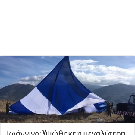
Ιωάννινα: Yψώθηκε η μεγαλύτερη