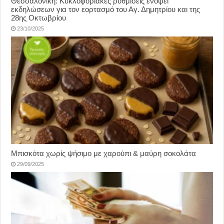
Θεσσαλονίκη: Κυκλοφοριακές ρυθμίσεις ενόψει
εκδηλώσεων για τον εορτασμό του Αγ. Δημητρίου και της
28ης Οκτωβρίου
23/10/2025
Μπισκότα χωρίς ψήσιμο με χαρούπι & μαύρη σοκολάτα
29/09/2025