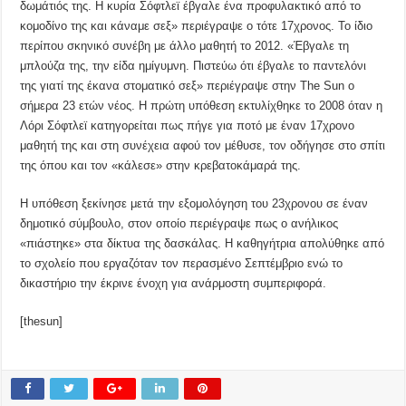
δωμάτιός της. Η κυρία Σόφτλεϊ έβγαλε ένα προφυλακτικό από το
κομοδίνο της και κάναμε σεξ» περιέγραψε ο τότε 17χρονος. Το ίδιο
περίπου σκηνικό συνέβη με άλλο μαθητή το 2012. «Έβγαλε τη
μπλούζα της, την είδα ημίγυμνη. Πιστεύω ότι έβγαλε το παντελόνι
της γιατί της έκανα στοματικό σεξ» περιέγραψε στην The Sun ο
σήμερα 23 ετών νέος. Η πρώτη υπόθεση εκτυλίχθηκε το 2008 όταν η
Λόρι Σόφτλεϊ κατηγορείται πως πήγε για ποτό με έναν 17χρονο
μαθητή της και στη συνέχεια αφού τον μέθυσε, τον οδήγησε στο σπίτι
της όπου και τον «κάλεσε» στην κρεβατοκάμαρά της.
Η υπόθεση ξεκίνησε μετά την εξομολόγηση του 23χρονου σε έναν
δημοτικό σύμβουλο, στον οποίο περιέγραψε πως ο ανήλικος
«πιάστηκε» στα δίκτυα της δασκάλας. Η καθηγήτρια απολύθηκε από
το σχολείο που εργαζόταν τον περασμένο Σεπτέμβριο ενώ το
δικαστήριο την έκρινε ένοχη για ανάρμοστη συμπεριφορά.
[thesun]