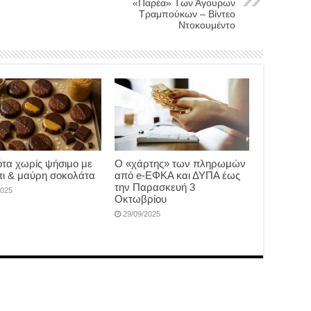
«Παρέα» Των Άγουρων
Τραμπούκων – Βίντεο
Ντοκουμέντο
τα χωρίς ψήσιμο με
Ο «χάρτης» των πληρωμών
ι & μαύρη σοκολάτα
από e-ΕΦΚΑ και ΔΥΠΑ έως
την Παρασκευή 3
2025
Οκτωβρίου
29/09/2025