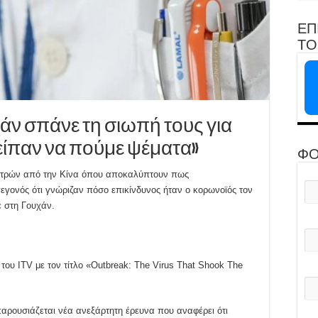
ΕΠ
ΤΟ 
χάν σπάνε τη σιωπή τους για
είπαν να πούμε ψέματα»
ΦΟ
γιατρών από την Κίνα όπου αποκαλύπτουν πως
γονός ότι γνώριζαν πόσο επικίνδυνος ήταν ο κορωνοϊός τον
ε στη Γουχάν.
του ITV με τον τίτλο «Outbreak: The Virus That Shook The
παρουσιάζεται νέα ανεξάρτητη έρευνα που αναφέρει ότι