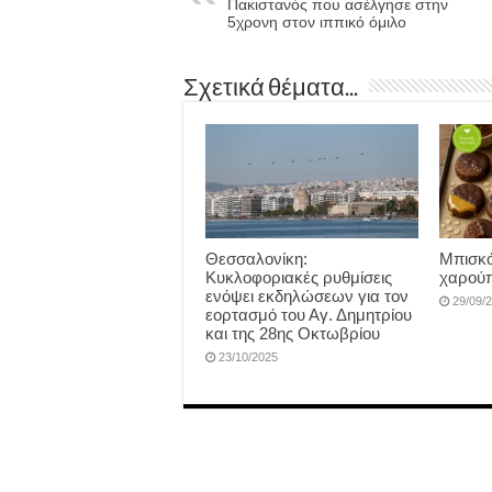
Πακιστανός που ασέλγησε στην
5χρονη στον ιππικό όμιλο
Σχετικά θέματα...
Θεσσαλονίκη:
Μπισκό
Κυκλοφοριακές ρυθμίσεις
χαρούπ
ενόψει εκδηλώσεων για τον
29/09/
εορτασμό του Αγ. Δημητρίου
και της 28ης Οκτωβρίου
23/10/2025