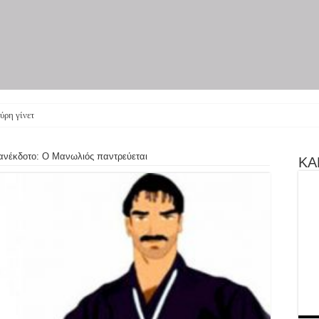
ύρη γίνεται θεατρική παρά
ανέκδοτο: Ο Μανωλιός παντρεύεται
ΚΑΝ