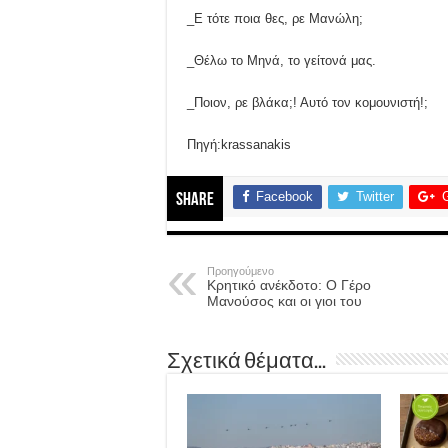
_Ε τότε ποια θες, ρε Μανώλη;
_Θέλω το Μηνά, το γείτονά μας.
_Ποιον, ρε βλάκα;! Αυτό τον κομουνιστή!;
Πηγή:krassanakis
Facebook
Twitter
Share
Προηγούμενο
Κρητικό ανέκδοτο: Ο Γέρο
Μανούσος και οι γιοι του
Σχετικά θέματα...