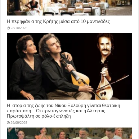
Η περηφάνια της Κρήτης μέσα από 10 μαντινάδες
23/10/2025
Η ιστορία της ζωής του Νίκου Ξυλούρη γίνεται θεατρική
παράσταση – Οι πρωταγωνιστές και η Άλκηστις
Πρωτοψάλτη σε ρόλο-έκπληξη
29/09/2025