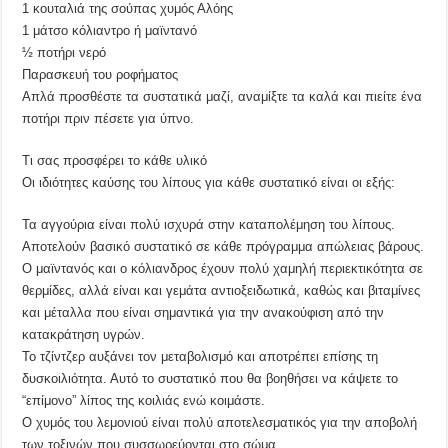
1 κουταλιά της σούπας χυμός Αλόης
1 μάτσο κόλιαντρο ή μαϊντανό
½ ποτήρι νερό
Παρασκευή του ροφήματος
Απλά προσθέστε τα συστατικά μαζί, αναμίξτε τα καλά και πιείτε ένα
ποτήρι πριν πέσετε για ύπνο.
Τι σας προσφέρει το κάθε υλικό
Οι ιδιότητες καύσης του λίπους για κάθε συστατικό είναι οι εξής:
Τα αγγούρια είναι πολύ ισχυρά στην καταπολέμηση του λίπους.
Αποτελούν βασικό συστατικό σε κάθε πρόγραμμα απώλειας βάρους.
Ο μαϊντανός και ο κόλιανδρος έχουν πολύ χαμηλή περιεκτικότητα σε
θερμίδες, αλλά είναι και γεμάτα αντιοξειδωτικά, καθώς και βιταμίνες
και μέταλλα που είναι σημαντικά για την ανακούφιση από την
κατακράτηση υγρών.
Το τζίντζερ αυξάνει τον μεταβολισμό και αποτρέπει επίσης τη
δυσκοιλιότητα. Αυτό το συστατικό που θα βοηθήσει να κάψετε το
“επίμονο” λίπος της κοιλιάς ενώ κοιμάστε.
Ο χυμός του λεμονιού είναι πολύ αποτελεσματικός για την αποβολή
των τοξινών που συσσωρεύονται στο σώμα.