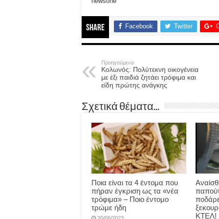
newsone
Facebook
Twitter
Share
Προηγούμενο
Κολωνός: Πολύτεκνη οικογένεια
με έξι παιδιά ζητάει τρόφιμα και
είδη πρώτης ανάγκης
Σχετικά θέματα...
Ποια είναι τα 4 έντομα που
Αναίσθ
πήραν έγκριση ως τα «νέα
παπούτ
τρόφιμα» – Ποιο έντομο
ποδάρε
τρώμε ήδη
ξεκουρ
ΚΤΕΛ!
20/06/2023