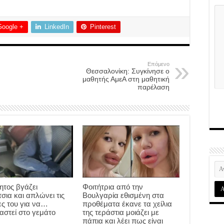
Google +
LinkedIn
Pinterest
Επόμενο
Θεσσαλονίκη: Συγκίνησε ο
μαθητής ΑμεΑ στη μαθητική
παρέλαση
ητος βγάζει
Φοιτήτρια από την
σια και απλώνει τις
Βουλγαρία εθισμένη στα
ς του για να…
προθέματα έκανε τα χείλια
αστεί στο γεμάτο
της τεράστια μοιάζει με
πάπια και λέει πως είναι