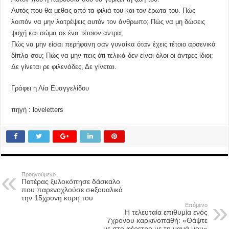
Αυτός που θα μεθας από τα φιλιά του και τον έρωτα του. Πώς
λοιπόν να μην λατρέψεις αυτόν τον άνθρωπο; Πώς να μη δώσεις
ψυχή και σώμα σε ένα τέτοιον αντρα;
Πώς να μην είσαι περήφανη σαν γυναίκα όταν έχεις τέτοιο αρσενικό
δίπλα σου; Πώς να μην πεις ότι τελικά δεν είναι όλοι οι άντρες ίδιοι;
Δε γίνεται ρε φιλενάδες, Δε γίνεται.
Γράφει η Λία Ευαγγελίδου
πηγή : loveletters
Προηγούμενο
Πατέρας ξυλοκόπησε δάσκαλο
που παρενοχλούσε σeξουαλικά
την 15χρονη κoρη του
Επόμενο
Η τελευταία επιθυμία ενός
7χρονου καρκινοπαθή: «Θάψτε
με στο φέρετρο με τη μαμά μου»