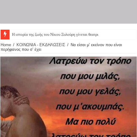
Η ιστορία της ζωής του Νίκου Ξυλούρη γίνεται θεατρική παρά
Home
/
ΚΟΙΝΩΝΙΑ - ΕΚΔΗΛΩΣΕΙΣ
/
Να είσαι μ’ εκείνον που είναι
περήφανος που σ’ έχει