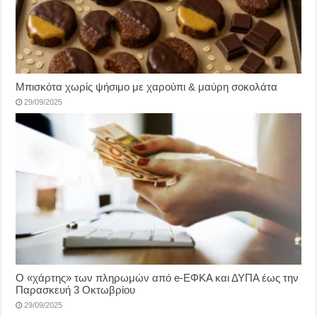
Μπισκότα χωρίς ψήσιμο με χαρούπι & μαύρη σοκολάτα
29/09/2025
Ο «χάρτης» των πληρωμών από e-ΕΦΚΑ και ΔΥΠΑ έως την
Παρασκευή 3 Οκτωβρίου
29/09/2025