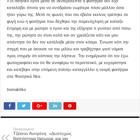
«Το σκηνικό έγινε μέσα σε δευτερόλεπτα η φοιτήτρια δεν είχε
καταλάβει τίποτα για να αντιδράσει νωρίτερα πόσο μάλλον όσοι
ήταν γύρω της. Μετά τις φωνές που του έβαλα εκείνος τράπηκε σε
φυγή ενώ η φοιτήτρια που δέχθηκε την παρενόχληση με κοίταξε
έντρομη και με ρώτησε τι έγινε και της εξήγησα τι γινόταν από πίσω
της, την ρώτησα αν είναι καλά και αν χρειάζεται κάτι και μου
απάντησε ότι δεν τον κατάλαβε μέσα στον κόσμο. Ένιωσε κάτι την
στιγμή που με άκουσε να του μιλάω και τραβήχτηκε γιατί νόμισε
προς στιγμήν ότι κάποιος την λήστευε. Την ενημέρωσα ότι τον έχω
φωτογραφίσει και ότι θα αναφέρω το περιστατικό, με ευχαρίστησε
και κατέβηκε στην επόμενη στάση» καταγγέλλει η νεαρή φοιτήτρια
στα Φοιτητικά Νέα.
tromaktiko
Προηγούμενο
Τζέισον Αντιγόνη: «Δυστυχώς
βαπτίστηκα Ιάσωνας και για