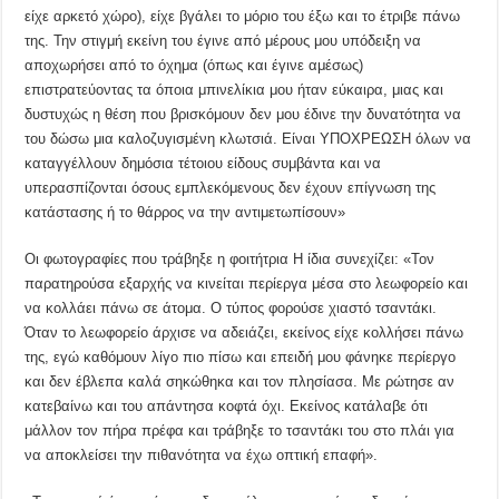
είχε αρκετό χώρο), είχε βγάλει το μόριο του έξω και το έτριβε πάνω
της. Την στιγμή εκείνη του έγινε από μέρους μου υπόδειξη να
αποχωρήσει από το όχημα (όπως και έγινε αμέσως)
επιστρατεύοντας τα όποια μπινελίκια μου ήταν εύκαιρα, μιας και
δυστυχώς η θέση που βρισκόμουν δεν μου έδινε την δυνατότητα να
του δώσω μια καλοζυγισμένη κλωτσιά. Είναι ΥΠΟΧΡΕΩΣΗ όλων να
καταγγέλλουν δημόσια τέτοιου είδους συμβάντα και να
υπερασπίζονται όσους εμπλεκόμενους δεν έχουν επίγνωση της
κατάστασης ή το θάρρος να την αντιμετωπίσουν»
Οι φωτογραφίες που τράβηξε η φοιτήτρια Η ίδια συνεχίζει: «Τον
παρατηρούσα εξαρχής να κινείται περίεργα μέσα στο λεωφορείο και
να κολλάει πάνω σε άτομα. Ο τύπος φορούσε χιαστό τσαντάκι.
Όταν το λεωφορείο άρχισε να αδειάζει, εκείνος είχε κολλήσει πάνω
της, εγώ καθόμουν λίγο πιο πίσω και επειδή μου φάνηκε περίεργο
και δεν έβλεπα καλά σηκώθηκα και τον πλησίασα. Με ρώτησε αν
κατεβαίνω και του απάντησα κοφτά όχι. Εκείνος κατάλαβε ότι
μάλλον τον πήρα πρέφα και τράβηξε το τσαντάκι του στο πλάι για
να αποκλείσει την πιθανότητα να έχω οπτική επαφή».