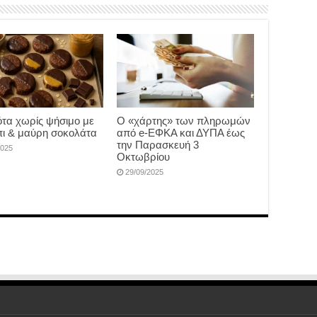
τα χωρίς ψήσιμο με
Ο «χάρτης» των πληρωμών
ι & μαύρη σοκολάτα
από e-ΕΦΚΑ και ΔΥΠΑ έως
την Παρασκευή 3
2025
Οκτωβρίου
29/09/2025