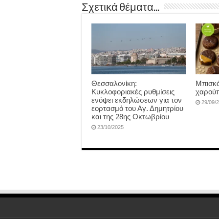
Σχετικά θέματα...
Θεσσαλονίκη:
Μπισκό
Κυκλοφοριακές ρυθμίσεις
χαρούπ
ενόψει εκδηλώσεων για τον
29/09/
εορτασμό του Αγ. Δημητρίου
και της 28ης Οκτωβρίου
23/10/2025