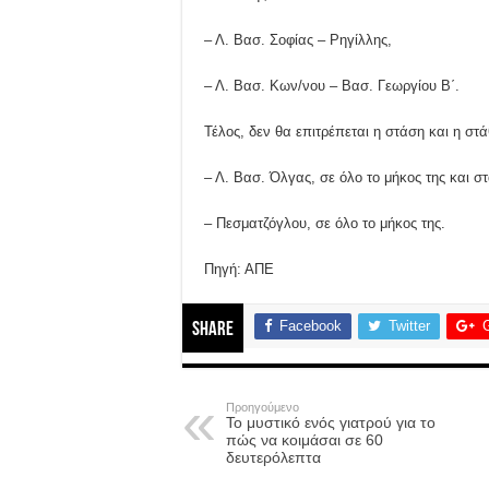
– Λ. Βασ. Σοφίας – Ρηγίλλης,
– Λ. Βασ. Κων/νου – Βασ. Γεωργίου Β΄.
Τέλος, δεν θα επιτρέπεται η στάση και η στ
– Λ. Βασ. Όλγας, σε όλο το μήκος της και σ
– Πεσματζόγλου, σε όλο το μήκος της.
Πηγή: ΑΠΕ
Facebook
Twitter
Share
Προηγούμενο
Το μυστικό ενός γιατρού για το
πώς να κοιμάσαι σε 60
δευτερόλεπτα