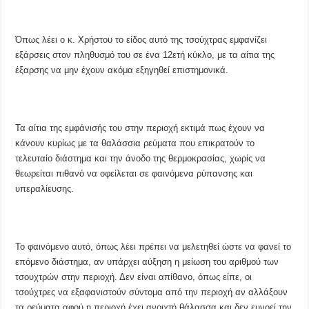
Όπως λέει ο κ. Χρήστου το είδος αυτό της τσούχτρας εμφανίζει
εξάρσεις στον πληθυσμό του σε ένα 12ετή κύκλο, με τα αίτια της
έξαρσης να μην έχουν ακόμα εξηγηθεί επιστημονικά.
Τα αίτια της εμφάνισής του στην περιοχή εκτιμά πως έχουν να
κάνουν κυρίως με τα θαλάσσια ρεύματα που επικρατούν το
τελευταίο διάστημα και την άνοδο της θερμοκρασίας, χωρίς να
θεωρείται πιθανό να οφείλεται σε φαινόμενα ρύπανσης και
υπεραλίευσης.
Το φαινόμενο αυτό, όπως λέει πρέπει να μελετηθεί ώστε να φανεί το
επόμενο διάστημα, αν υπάρχει αύξηση η μείωση του αριθμού των
τσουχτρών στην περιοχή. Δεν είναι απίθανο, όπως είπε, οι
τσούχτρες να εξαφανιστούν σύντομα από την περιοχή αν αλλάξουν
τα ρεύματα αφού η περιοχή έχει ανοιχτή θάλασσα και δεν ευνοεί την