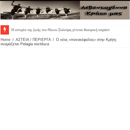
Η ιστορία της ζωής του Νίκου Ξυλούρη γίνεται θεατρική παράσταση – Οι πρωταγ
Home
/
ΑΣΤΕΙΑ / ΠΕΡΙΕΡΓΑ
/
Ο νέος «πονοκέφαλος» στην Κρήτη
ονομάζεται Pelagia noctiluca