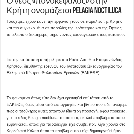
Ο νέος «πονοκέφαλος» στην
Κρήτη ονομάζεται Pelagia noctiluca
Τσούχτρες έχουν κάνει την εμφάνισή τους σε παραλίες της Κρήτης
και πιο συγκεκριμένα σε παραλίες της Ιεράπετρας και της Σητείας,
το τελευταίο δεκαήμερο, σημαίνοντας «συναγερμό» στους κατοίκους.
Για την κατάσταση αυτή μίλησε στο Ράδιο Λασίθι ο Επαμεινώνδας
Χρήστου, διευθυντής ερευνών του Ινστιτούτου Ωκεανογραφίας του
Ελληνικού Κέντρου Θαλασσίων Ερευνών (ΕΛΚΕΘΕ).
Το φαινόμενο όπως είπε δεν έχει ερευνηθεί επί τόπου από το
ΕΛΚΕΘΕ, όμως μέσα από φωτογραφίες και βίντεο που είδε, ανέφερε
πως οι τσούχτρες αυτές απαιτούν ιδιαίτερη προσοχή, αφού πρόκειται
για το είδος Pelagia noctiluca, το οποίο προκαλεί προβλήματα όπου
εμφανίζεται, όπως για παράδειγμα είχε συμβεί πριν λίγα χρόνια στο
Κορινθιακό Κόλπο όπου το πρόβλημα που είχε δημιουργηθεί ήταν