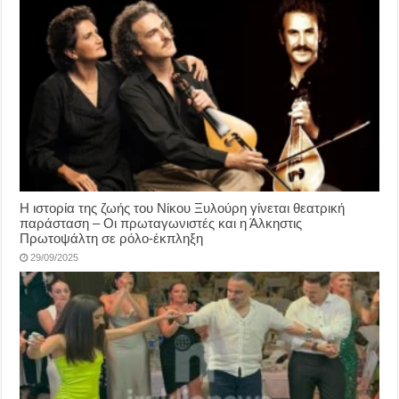
Η ιστορία της ζωής του Νίκου Ξυλούρη γίνεται θεατρική
παράσταση – Οι πρωταγωνιστές και η Άλκηστις
Πρωτοψάλτη σε ρόλο-έκπληξη
29/09/2025