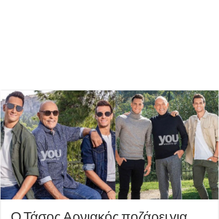
Ο Τάσος Αρνιακός ποζάρει για