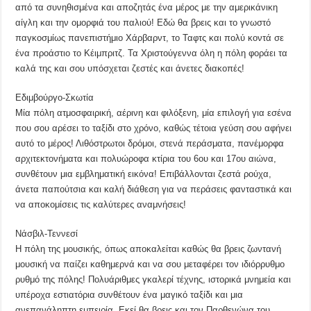
από τα συνηθισμένα και αποζητάς ένα μέρος με την αμερικάνικη
αίγλη και την ομορφιά του παλιού! Εδώ θα βρεις και το γνωστό
παγκοσμίως πανεπιστήμιο Χάρβαρντ, το Ταφτς και πολύ κοντά σε
ένα προάστιο το Κέιμπριτζ. Τα Χριστούγεννα όλη η πόλη φοράει τα
καλά της και σου υπόσχεται ζεστές και άνετες διακοπές!
Εδιμβούργο-Σκωτία
Μία πόλη ατμοσφαιρική, αέρινη και φιλόξενη, μία επιλογή για εσένα
που σου αρέσει το ταξίδι στο χρόνο, καθώς τέτοια γεύση σου αφήνει
αυτό το μέρος! Λιθόστρωτοι δρόμοι, στενά περάσματα, πανέμορφα
αρχιτεκτονήματα και πολυώροφα κτίρια του 6ου και 17ου αιώνα,
συνθέτουν μια εμβληματική εικόνα! Επιβάλλονται ζεστά ρούχα,
άνετα παπούτσια και καλή διάθεση για να περάσεις φανταστικά και
να αποκομίσεις τις καλύτερες αναμνήσεις!
Νάσβιλ-Τεννεσί
Η πόλη της μουσικής, όπως αποκαλείται καθώς θα βρεις ζωντανή
μουσική να παίζει καθημερνά και να σου μεταφέρει τον ιδιόρρυθμο
ρυθμό της πόλης! Πολυάριθμες γκαλερί τέχνης, ιστορικά μνημεία και
υπέροχα εστιατόρια συνθέτουν ένα μαγικό ταξίδι και μια
ανεπανάληπτη εμπειρία. Εκεί θα βρεις και τον Παρθενώνα του