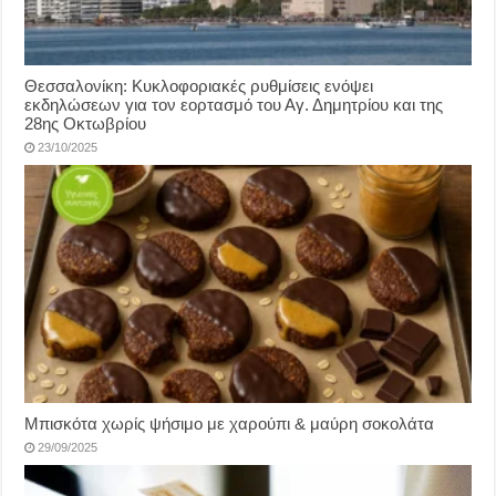
Θεσσαλονίκη: Κυκλοφοριακές ρυθμίσεις ενόψει
εκδηλώσεων για τον εορτασμό του Αγ. Δημητρίου και της
28ης Οκτωβρίου
23/10/2025
Μπισκότα χωρίς ψήσιμο με χαρούπι & μαύρη σοκολάτα
29/09/2025