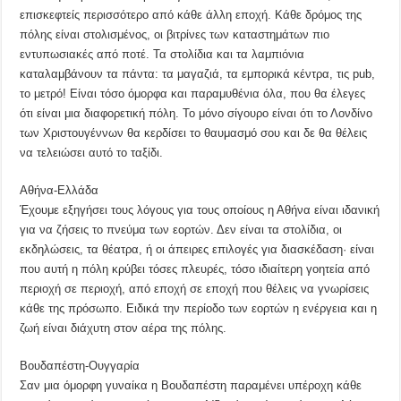
επισκεφτείς περισσότερο από κάθε άλλη εποχή. Κάθε δρόμος της
πόλης είναι στολισμένος, οι βιτρίνες των καταστημάτων πιο
εντυπωσιακές από ποτέ. Τα στολίδια και τα λαμπιόνια
καταλαμβάνουν τα πάντα: τα μαγαζιά, τα εμπορικά κέντρα, τις pub,
το μετρό! Είναι τόσο όμορφα και παραμυθένια όλα, που θα έλεγες
ότι είναι μια διαφορετική πόλη. Το μόνο σίγουρο είναι ότι το Λονδίνο
των Χριστουγέννων θα κερδίσει το θαυμασμό σου και δε θα θέλεις
να τελειώσει αυτό το ταξίδι.
Αθήνα-Ελλάδα
Έχουμε εξηγήσει τους λόγους για τους οποίους η Αθήνα είναι ιδανική
για να ζήσεις το πνεύμα των εορτών. Δεν είναι τα στολίδια, οι
εκδηλώσεις, τα θέατρα, ή οι άπειρες επιλογές για διασκέδαση· είναι
που αυτή η πόλη κρύβει τόσες πλευρές, τόσο ιδιαίτερη γοητεία από
περιοχή σε περιοχή, από εποχή σε εποχή που θέλεις να γνωρίσεις
κάθε της πρόσωπο. Ειδικά την περίοδο των εορτών η ενέργεια και η
ζωή είναι διάχυτη στον αέρα της πόλης.
Βουδαπέστη-Ουγγαρία
Σαν μια όμορφη γυναίκα η Βουδαπέστη παραμένει υπέροχη κάθε