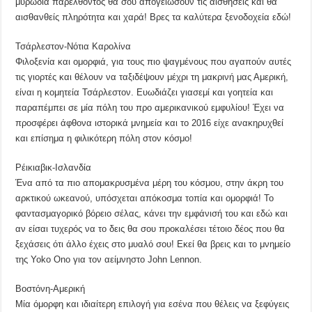
μυρωδιά παρελθόντος θα σου απογειώσουν τις αισθήσεις και θα
αισθανθείς πληρότητα και χαρά! Βρες τα καλύτερα ξενοδοχεία εδώ!
Τσάρλεστον-Νότια Καρολίνα
Φιλοξενία και ομορφιά, για τους πιο ψαγμένους που αγαπούν αυτές
τις γιορτές και θέλουν να ταξιδέψουν μέχρι τη μακρινή μας Αμερική,
είναι η κομητεία Τσάρλεστον. Ευωδιάζει γιασεμί και γοητεία και
παραπέμπει σε μία πόλη του προ αμερικανικού εμφυλίου! Έχει να
προσφέρει άφθονα ιστορικά μνημεία και το 2016 είχε ανακηρυχθεί
και επίσημα η φιλικότερη πόλη στον κόσμο!
Ρέικιαβικ-Ισλανδία
Ένα από τα πιο απομακρυσμένα μέρη του κόσμου, στην άκρη του
αρκτικού ωκεανού, υπόσχεται απόκοσμα τοπία και ομορφιά! Το
φαντασμαγορικό βόρειο σέλας, κάνει την εμφάνισή του και εδώ και
αν είσαι τυχερός να το δεις θα σου προκαλέσει τέτοιο δέος που θα
ξεχάσεις ότι άλλο έχεις στο μυαλό σου! Εκεί θα βρεις και το μνημείο
της Yoko Ono για τον αείμνηστο John Lennon.
Βοστόνη-Αμερική
Μία όμορφη και ιδιαίτερη επιλογή για εσένα που θέλεις να ξεφύγεις