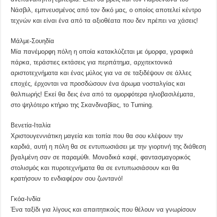
Νάσβιλ, εμπνευσμένος από τον δικό μας, ο οποίος αποτελεί κέντρο
τεχνών και είναι ένα από τα αξιοθέατα που δεν πρέπει να χάσεις!
Μάλμε-Σουηδία
Μία πανέμορφη πόλη η οποία κατακλύζεται με όμορφα, γραφικά
πάρκα, τεράστιες εκτάσεις για περπάτημα, αρχιτεκτονικά
αριστοτεχνήματα και ένας μύλος για να σε ταξιδέψουν σε άλλες
εποχές, έρχονται να προσδώσουν ένα άρωμα νοσταλγίας και
θαλπωρής! Εκεί θα δεις ένα από τα ομορφότερα ηλιοβασιλέματα,
στο ψηλότερο κτήριο της Σκανδιναβίας, το Turning.
Βενετία-Ιταλία
Χριστουγεννιάτικη μαγεία και τοπία που θα σου κλέψουν την
καρδιά, αυτή η πόλη θα σε εντυπωσιάσει με την γιορτινή της διάθεση
βγαλμένη σαν σε παραμύθι. Μοναδικά καφέ, φαντασμαγορικός
στολισμός και πυροτεχνήματα θα σε εντυπωσιάσουν και θα
κρατήσουν το ενδιαφέρον σου ζωντανό!
Γκόα-Ινδία
Ένα ταξίδι για λίγους και απαιτητικούς που θέλουν να γνωρίσουν