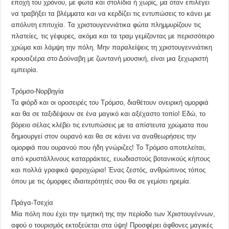
εποχή του χρόνου, με φώτα και στολίδια ή χωρίς, μα όταν επιλέγει
να τραβήξει τα βλέμματα και να κερδίζει τις εντυπώσεις το κάνει με
απόλυτη επιτυχία. Τα χριστουγεννιάτικα φώτα πλημμυρίζουν τις
πλατείες, τις γέφυρες, ακόμα και τα τραμ γεμίζοντας με περισσότερο
χρώμα και λάμψη την πόλη. Μην παραλείψεις τη χριστουγεννιάτικη
κρουαζιέρα στο Δούναβη με ζωντανή μουσική, είναι μια ξεχωριστή
εμπειρία.
Τρόμσο-Νορβηγία
Τα φιόρδ και οι οροσειρές του Τρόμσο, διαθέτουν ονειρική ομορφιά
και θα σε ταξιδέψουν σε ένα μαγικό και αξέχαστο τοπίο! Εδώ, το
βόρειο σέλας κλέβει τις εντυπώσεις με τα απίστευτα χρώματα που
δημιουργεί στον ουρανό και θα σε κάνει να αναθεωρήσεις την
ομορφιά που ουρανού που ήδη γνώριζες! Το Τρόμσο αποτελείται,
από κρυστάλλινους καταρράκτες, ευωδιαστούς βοτανικούς κήπους
και πολλά γραφικά ψαροχώρια! Ένας ζεστός, ανθρώπινος τόπος
όπου με τις όμορφες ιδιαιτερότητές σου θα σε γεμίσει ηρεμία.
Πράγα-Τσεχία
Μία πόλη που έχει την τιμητική της την περίοδο των Χριστουγέννων,
αφού ο τουρισμός εκτοξεύεται στα ύψη! Προσφέρει άφθονες μαγικές