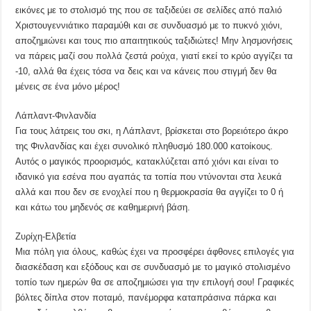
εικόνες με το στολισμό της που σε ταξιδεύει σε σελίδες από παλιό
Χριστουγεννιάτικο παραμύθι και σε συνδυασμό με το πυκνό χιόνι,
αποζημιώνει και τους πιο απαιτητικούς ταξιδιώτες! Μην λησμονήσεις
να πάρεις μαζί σου πολλά ζεστά ρούχα, γιατί εκεί το κρύο αγγίζει τα
-10, αλλά θα έχεις τόσα να δεις και να κάνεις που στιγμή δεν θα
μένεις σε ένα μόνο μέρος!
Λάπλαντ-Φινλανδία
Για τους λάτρεις του σκι, η Λάπλαντ, βρίσκεται στο βορειότερο άκρο
της Φινλανδίας και έχει συνολικό πληθυσμό 180.000 κατοίκους.
Αυτός ο μαγικός προορισμός, κατακλύζεται από χιόνι και είναι το
ιδανικό για εσένα που αγαπάς τα τοπία που ντύνονται στα λευκά
αλλά και που δεν σε ενοχλεί που η θερμοκρασία θα αγγίζει το 0 ή
και κάτω του μηδενός σε καθημερινή βάση.
Ζυρίχη-Ελβετία
Μια πόλη για όλους, καθώς έχει να προσφέρει άφθονες επιλογές για
διασκέδαση και εξόδους και σε συνδυασμό με το μαγικό στολισμένο
τοπίο των ημερών θα σε αποζημιώσει για την επιλογή σου! Γραφικές
βόλτες δίπλα στον ποταμό, πανέμορφα καταπράσινα πάρκα και