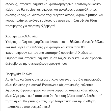
εξόδους, ιστορικά μνημεία και φαντασμαγορικό Χριστουγεννιάτικο
κλίμα που θα χαρίσει σε μικρούς και μεγάλους ανεπανάληπτες
εικόνες χαράς και διασκέδασης! Μεγάλη αγορά, άφθονη μπύρα και
κοσμοπολίτικες εικόνες χαρίζουν σε αυτή την πόλη υψηλή θέση
προτίμησης για γιορτινή εξόρμηση!
Άμστερνταμ-Ολλανδία
Υπέροχη πόλη που χαρίζει σε όλους τους ταξιδιώτες ιδανικές βόλτες
και πολυάριθμες επιλογές για φαγητό και καφέ που θα
ικανοποιήσουν και τον πιο απαιτητικό ουρανίσκο! Χρώματα,
θύμησες και ιστορικά μνημεία θα σε ταξιδέψουν και θα σε αφήσουν
έκθαμβο με την ανεπιτήδευτη ομορφιά τους.
Προβηγκία-Γαλλία
Αν θέλεις να ζήσεις ονειρεμένα Χριστούγεννα, αυτό ο προορισμός
είναι ιδανικός για εσένα! Εντυπωσιακός στολισμός, εκλεκτές
λιχουδιές, άφθονο κρασί και πανέμορφα μαγαζάκια κάθε είδους,
είναι λίγα μόνο από αυτά που θα δεις στη βόλτα σου! Διάλεξε αυτή
τη πόλη και θα γευτείς νότες μεγαλοπρέπειας και την αίσθηση
πολυτέλειας που ονειρεύτηκες!