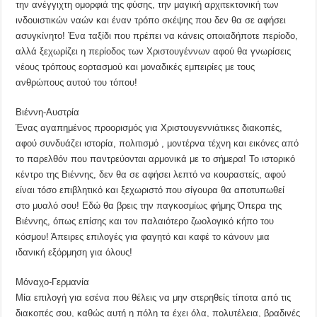
την ανέγγιχτη ομορφιά της φύσης, την μαγική αρχιτεκτονική των
ινδουιστικών ναών και έναν τρόπο σκέψης που δεν θα σε αφήσει
ασυγκίνητο! Ένα ταξίδι που πρέπει να κάνεις οποιαδήποτε περίοδο,
αλλά ξεχωρίζει η περίοδος των Χριστουγέννων αφού θα γνωρίσεις
νέους τρόπους εορτασμού και μοναδικές εμπειρίες με τους
ανθρώπους αυτού του τόπου!
Βιέννη-Αυστρία
Ένας αγαπημένος προορισμός για Χριστουγεννιάτικες διακοπές,
αφού συνδυάζει ιστορία, πολιτισμό , μοντέρνα τέχνη και εικόνες από
το παρελθόν που παντρεύονται αρμονικά με το σήμερα! Το ιστορικό
κέντρο της Βιέννης, δεν θα σε αφήσει λεπτό να κουραστείς, αφού
είναι τόσο επιβλητικό και ξεχωριστό που σίγουρα θα αποτυπωθεί
στο μυαλό σου! Εδώ θα βρεις την παγκοσμίως φήμης Όπερα της
Βιέννης, όπως επίσης και τον παλαιότερο ζωολογικό κήπο του
κόσμου! Άπειρες επιλογές για φαγητό και καφέ το κάνουν μια
ιδανική εξόρμηση για όλους!
Μόναχο-Γερμανία
Μία επιλογή για εσένα που θέλεις να μην στερηθείς τίποτα από τις
διακοπές σου, καθώς αυτή η πόλη τα έχει όλα, πολυτέλεια, βραδινές