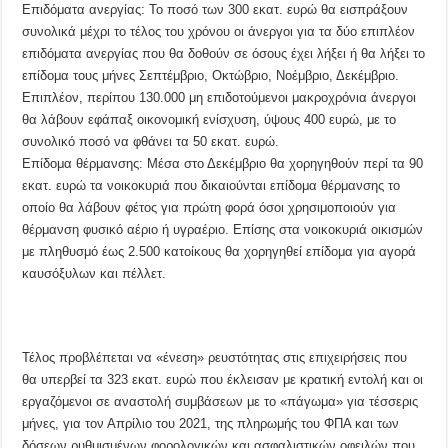
Επιδόματα ανεργίας: Το ποσό των 300 εκατ. ευρώ θα εισπράξουν
συνολικά μέχρι το τέλος του χρόνου οι άνεργοι για τα δύο επιπλέον
επιδόματα ανεργίας που θα δοθούν σε όσους έχει λήξει ή θα λήξει το
επίδομα τους μήνες Σεπτέμβριο, Οκτώβριο, Νοέμβριο, Δεκέμβριο.
Επιπλέον, περίπου 130.000 μη επιδοτούμενοι μακροχρόνια άνεργοι
θα λάβουν εφάπαξ οικονομική ενίσχυση, ύψους 400 ευρώ, με το
συνολικό ποσό να φθάνει τα 50 εκατ. ευρώ.
Επίδομα θέρμανσης: Μέσα στο Δεκέμβριο θα χορηγηθούν περί τα 90
εκατ. ευρώ τα νοικοκυριά που δικαιούνται επίδομα θέρμανσης το
οποίο θα λάβουν φέτος για πρώτη φορά όσοι χρησιμοποιούν για
θέρμανση φυσικό αέριο ή υγραέριο. Επίσης στα νοικοκυριά οικισμών
με πληθυσμό έως 2.500 κατοίκους θα χορηγηθεί επίδομα για αγορά
καυσόξυλων και πέλλετ.
Τέλος προβλέπεται να «ένεση» ρευστότητας στις επιχειρήσεις που
θα υπερβεί τα 323 εκατ. ευρώ που έκλεισαν με κρατική εντολή και οι
εργαζόμενοι σε αναστολή συμβάσεων με το «πάγωμα» για τέσσερις
μήνες, για τον Απρίλιο του 2021, της πληρωμής του ΦΠΑ και των
δόσεων ρυθμισμένων φορολογικών και ασφαλιστικών οφειλών που