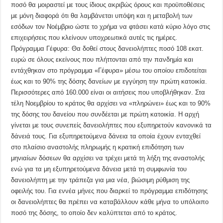
ποσό θα μοιραστεί με τους ίδιους ακριβώς όρους και προϋποθέσεις
με μόνη διαφορά ότι θα λαμβάνεται υπόψη και η μεταβολή των
εσόδων τον Νοέμβριο ώστε το χρήμα να φτάσει κατά κύριο λόγο στις
επιχειρήσεις που κλείνουν υποχρεωτικά αυτές τις ημέρες.
Πρόγραμμα Γέφυρα: Θα δοθεί στους δανειολήπτες ποσό 108 εκατ.
ευρώ σε όλους εκείνους που πλήττονται από την πανδημία και
εντάχθηκαν στο πρόγραμμα «Γέφυρα» μέσω του οποίου επιδοτείται
έως και το 90% της δόσης δανείων με εγγύηση την πρώτη κατοικία.
Περισσότερες από 160.000 είναι οι αιτήσεις που υποβλήθηκαν. Στα
τέλη Νοεμβρίου το κράτος θα αρχίσει να «πληρώνει» έως και το 90%
της δόσης του δανείου που συνδέεται με πρώτη κατοικία. Η αρχή
γίνεται με τους συνεπείς δανειολήπτες που εξυπηρετούν κανονικά τα
δάνειά τους. Για εξυπηρετούμενα δάνεια τα οποία έχουν ενταχθεί
στο πλαίσιο αναστολής πληρωμής η κρατική επιδότηση των
μηνιαίων δόσεων θα αρχίσει να τρέχει μετά τη λήξη της αναστολής
ενώ για τα μη εξυπηρετούμενα δάνεια μετά τη συμφωνία του
δανειολήπτη με την τράπεζα για μια νέα, βιώσιμη ρύθμιση της
οφειλής του. Για εννέα μήνες που διαρκεί το πρόγραμμα επιδότησης
οι δανειολήπτες θα πρέπει να καταβάλλουν κάθε μήνα το υπόλοιπο
ποσό της δόσης, το οποίο δεν καλύπτεται από το κράτος.