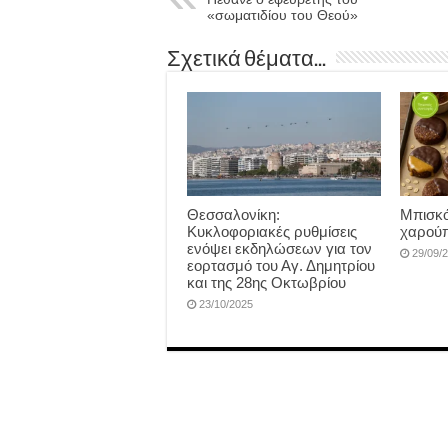
«σωματιδίου του Θεού»
Σχετικά θέματα...
Θεσσαλονίκη:
Μπισκό
Κυκλοφοριακές ρυθμίσεις
χαρούπ
ενόψει εκδηλώσεων για τον
29/09/
εορτασμό του Αγ. Δημητρίου
και της 28ης Οκτωβρίου
23/10/2025