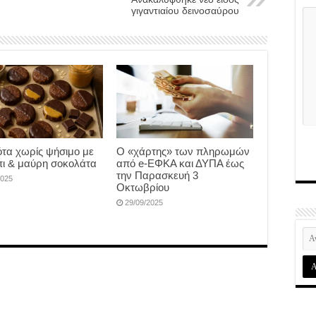
γιγαντιαίου δεινοσαύρου
τα χωρίς ψήσιμο με
Ο «χάρτης» των πληρωμών
ι & μαύρη σοκολάτα
από e-ΕΦΚΑ και ΔΥΠΑ έως
την Παρασκευή 3
2025
Οκτωβρίου
29/09/2025