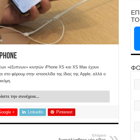
ΕΠ
ΤΟ 
Phone
έων «έξυπνων» κινητών iPhone XS και XS Max έχουν
ΦΟ
ι στο φόρουμ στην ιστοσελίδα της ίδιας της Apple, αλλά ο
ακόμη.
άστε την συνέχεια...
Google +
LinkedIn
Pinterest
Επόμενο
Ανακαλύφθηκε νέο είδος