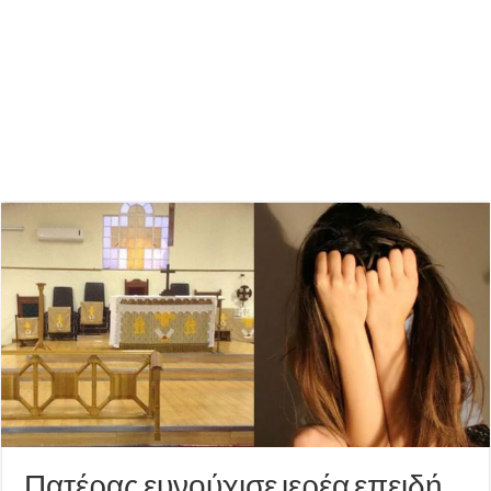
Πατέρας ευνούχισε ιερέα επειδή