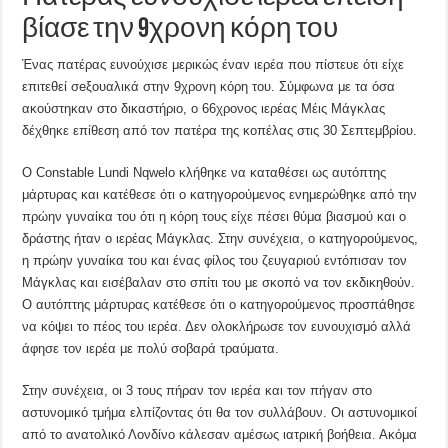
βίασε την 9χρονη κόρη του
Ένας πατέρας ευνούχισε μερικώς έναν ιερέα που πίστευε ότι είχε
επιτεθεί σeξουαλικά στην 9χρονη κόρη του. Σύμφωνα με τα όσα
ακούστηκαν στο δικαστήριο, ο 66χρονος ιερέας Μέις Μάγκλας
δέχθηκε επίθεση από τον πατέρα της κοπέλας στις 30 Σεπτεμβρίου.
Ο Constable Lundi Nqwelo κλήθηκε να καταθέσει ως αυτόπτης
μάρτυρας και κατέθεσε ότι ο κατηγορούμενος ενημερώθηκε από την
πρώην γυναίκα του ότι η κόρη τους είχε πέσει θύμα βιασμού και ο
δράστης ήταν ο ιερέας Μάγκλας. Στην συνέχεια, ο κατηγορούμενος,
η πρώην γυναίκα του και ένας φίλος του ζευγαριού εντόπισαν τον
Μάγκλας και εισέβαλαν στο σπίτι του με σκοπό να τον εκδικηθούν.
Ο αυτόπτης μάρτυρας κατέθεσε ότι ο κατηγορούμενος προσπάθησε
να κόψει το πέος του ιερέα. Δεν ολοκλήρωσε τον ευνουχισμό αλλά
άφησε τον ιερέα με πολύ σοβαρά τραύματα.
Στην συνέχεια, οι 3 τους πήραν τον ιερέα και τον πήγαν στο
αστυνομικό τμήμα ελπίζοντας ότι θα τον συλλάβουν. Οι αστυνομικοί
από το ανατολικό Λονδίνο κάλεσαν αμέσως ιατρική βοήθεια. Ακόμα