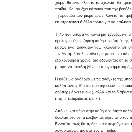
χώρα, θα είναι κλειστά τα σχολεία, θα πρέπε
παιδιά. Και αν έχει κάποιον που την βοηθάε
τη φροντίδα των μικρότερων, λύνεται το πρό
επιστρατεύσει ή άλλο τρόπο για να επιλύσει
Τι λοιπόν μπορεί να κάνει μια εργαζόμενη μ
ομολογουμένως ζόρικη καθημερινότητά της; 
καθώς είναι αδύνατον να… κλωνοποιηθεί όπω
τον Ανταμ Σάντλερ, σίγουρα μπορεί να κάν
εξοικονομήσει χρόνο, αισιοδοξώντας ότι τα 
μπορεί να περιλαμβάνει ο προγραμματισμός
Η κάθε μια ανάλογα με τις ανάγκες της μπ
καλύπτοντας θέματα που αφορούν τις βασικέ
σούπερ μάρκετ κ.ο.κ.), αλλά και το διάβασ
(πάρτι, εκδηλώσεις κ.ο.κ.).
Από κει και πέρα στην καθημερινότητα καλό 
δουλειά στο σπίτι κλέβοντας ώρες από τον π
Εννοείται πως θα πρέπει να αποφεύγει και τ
λογαριασμών της στα social media.