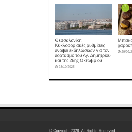
Θεσσαλονίκη:
Μπισκό
Κυκλοφοριακές ρυθμίσεις
χαρούπ
ενόψει εκδηλώσεων για τον
29/09/
εορτασμό του Αγ. Δημητρίου
και της 28ης Οκτωβρίου
23/10/2025
© Copyright 2026, All Rights Reserved