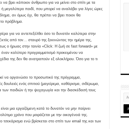
ι να βρει κάποιον άνθρωπο για να μείνει στο σπίτι με τα
ι ή μεγαλύτερο παιδί, που μπορεί να αναλάβει για λίγες ώρες
βλημα, αν όμως όχι, θα πρέπει να βρει ποιον θα
 το πρόβλημα.
ητέρα για να αντεπεξέλθει όσο το δυνατόν καλύτερα στην
Εκτός από τον… σταυρό της ξεκινώντας την ημέρα της,
ς ο ήρωας στην ταινία «Click: Η ζωή σε fast forward» με
ει έναν καλύτερο προγραμματισμό προκειμένου να
σχέδια της δεν θα ανατραπούν εξ ολοκλήρου. Όσο για το τι
;
ορεί να οργανώσει το προσωπικό της πρόγραμμα,
ς δουλειές ενός σπιτιού (μαγείρεμα, καθάρισμα, σιδέρωμα,
μα των παιδιών ή την ψυχαγωγία και την διασκέδασή τους
είναι μια εργαζόμενη κατά το δυνατόν να μην παίρνει
ολύτιμο χρόνο που μοιράζεται με την οικογένειά της.
ο τσεκάρισμα ενώ βρίσκεται στο σπίτι των email της και των