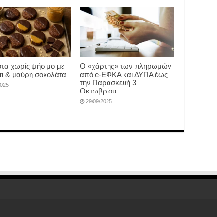
τα χωρίς ψήσιμο με
Ο «χάρτης» των πληρωμών
ι & μαύρη σοκολάτα
από e-ΕΦΚΑ και ΔΥΠΑ έως
την Παρασκευή 3
2025
Οκτωβρίου
29/09/2025