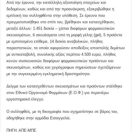
Από την έρευνα, την κατάλληλη αξιοποίηση στοιχείων και
δεδομένων, καθώς και από την προανάκριση, εξακριβώθηκε η
εμπλοκή του συλληφθέντα στην υπόθεση. Σε έρευνα που
πραγματοποιήθηκε στο σπίτι του, βρέθηκαν και κατασχέθηκαν,
μεταξύ άλλων: 1.451 δισκία – χάπια διαφόρων φαρμακευτικών
σκευασμάτων, 6 σκευάσματα υπό τη μορφή γέλης (gel), 5 προϊόντα
με εμποτισμένο επίθεμα, 14 δισκία αναβολικών, πλήθος
παραστατικών, τα οποία αφορούσαν αποδείξεις αποστολής δεμάτων
με αντικαταβολή, συνολικής αξίας περίπου 4.500 ευρώ, πλήθος
κενών συσκευασιών διαφόρων φαρμακευτικών προϊόντων και
σκευασμάτων, καθώς και χειρόγραφων σημειώσεων σχετιζόμενων
με την συγκεκριμένη εγκληματική δραστηριότητα.
Δείγμα των κατασχεθέντων σκευασμάτων και προϊόντων στάλθηκε
στον Εθνικό Οργανισμό Φαρμάκων (Ε.Ο.Φ.) για περαιτέρω
εργαστηριακό έλεγχο.
Ο συλληφθείς, με τη δικογραφία που σχηματίστηκε σε βάρος του,
οδηγήθηκε στην αρμόδια Εισαγγελία.
ΠΗΓΗ: ΑΠΕ-ΜΠΕ