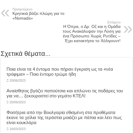
Προηγούμενο
Κρητικιά βάζει πλώρη για το
«Nomads»
Επόμενο
Η Όπρα, ο Δρ. Οζ και η Ομάδα
τους Ανακάλυψαν την Λύση για
ένα Πρόσωπο Χωρίς Ρυτίδες –
Έχει κατακτήσει το Χόλιγουντ!
Σχετικά θέματα...
Ποια είναι τα 4 έντομα που πήραν έγκριση ως τα «νέα
τρόφιμα» – Ποιο έντομο τρώμε ήδη
20/06/2023
Αναίσθητος βγάζει παπούτσια και απλώνει τις ποδάρες του
για να… ξεκουραστεί στο γεμάτο ΚΤΕΛ!
20/06/2023
Φοιτήτρια από την Βουλγαρία εθισμένη στα προθέματα
έκανε τα χείλια της τεράστια μοιάζει με πάπια και λέει πως
είναι κουκλάρα
16/03/2023