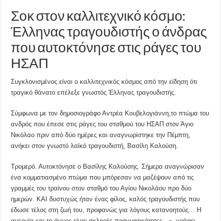
Σοκ στον καλλιτεχνικό κόσμο:
Έλληνας τραγουδιστής ο άνδρας
που αυτοκτόνησε στις ράγες του
ΗΣΑΠ
Συγκλονισμένος είναι ο καλλιτεχνικός κόσμος από την είδηση ότι
τραγικό θάνατο επέλεξε γνωστός Έλληνας τραγουδιστής.
Σύμφωνα με τον δημοσιογράφο Αντρέα Κουβελογιάννη,το πτώμα του
ανδρός που έπεσε στις ράγες του σταθμού του ΗΣΑΠ στον Άγιο
Νικόλαο πριν από δύο ημέρες και αναγνωρίστηκε την Πέμπτη,
ανήκει στον γνωστό λαϊκό τραγουδιστή, Βασίλη Καλούση.
Τρομερό. Αυτοκτόνησε ο Βασίλης Καλούσης. Σήμερα αναγνώρισαν
ένα κομματιασμένο πτώμα που μπόρεσαν να μαζέψουν από τις
γραμμές του τραίνου στον σταθμό του Αγίου Νικολάου προ δύο
ημερών. ΚΑΙ δυστυχώς ήταν ένας φίλος, καλός τραγουδιστής που
έδωσε τέλος στη ζωή του, προφανώς για λόγους κατανοητούς… Η
ανεργία και το άγχος είναι σκληρές πραγματικότητες…», γράφει