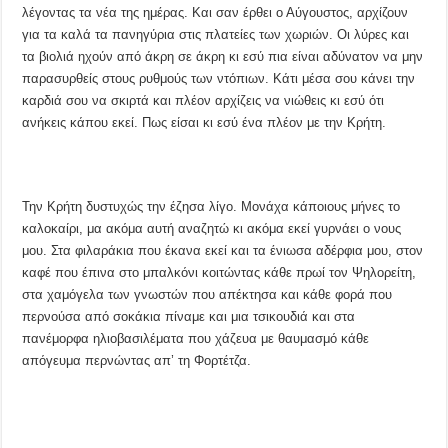
λέγοντας τα νέα της ημέρας. Και σαν έρθει ο Αύγουστος, αρχίζουν
για τα καλά τα πανηγύρια στις πλατείες των χωριών. Οι λύρες και
τα βιολιά ηχούν από άκρη σε άκρη κι εσύ πια είναι αδύνατον να μην
παρασυρθείς στους ρυθμούς των ντόπιων. Κάτι μέσα σου κάνει την
καρδιά σου να σκιρτά και πλέον αρχίζεις να νιώθεις κι εσύ ότι
ανήκεις κάπου εκεί. Πως είσαι κι εσύ ένα πλέον με την Κρήτη.
Την Κρήτη δυστυχώς την έζησα λίγο. Μονάχα κάποιους μήνες το
καλοκαίρι, μα ακόμα αυτή αναζητώ κι ακόμα εκεί γυρνάει ο νους
μου. Στα φιλαράκια που έκανα εκεί και τα ένιωσα αδέρφια μου, στον
καφέ που έπινα στο μπαλκόνι κοιτώντας κάθε πρωί τον Ψηλορείτη,
στα χαμόγελα των γνωστών που απέκτησα και κάθε φορά που
περνούσα από σοκάκια πίναμε και μια τσικουδιά και στα
πανέμορφα ηλιοβασιλέματα που χάζευα με θαυμασμό κάθε
απόγευμα περνώντας απ’ τη Φορτέτζα.