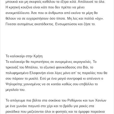
μπουκιά και μη σκεφτείς καθόλου τα έξτρα κιλά. Απόλαυσέ τα όλα.
Η κρητική κουζίνα είναι κάτι που δεν πρέπει να μένει
ανεκμετάλλευτο. Άσε που οι άνθρωποι από εκείνα τα μέρη θα
θέλουν να σε ευχαριστήσουν όσο τίποτε. Μη λες και πολλά «όχι».
Γίνεσαι αυτομάτως ακατάδεκτος. Ενσωματώσου και ζήσε το.
Το καλοκαίρι στην Κρήτη
Το καλοκαίρι θα περπατήσεις σε ονειρεμένες ακρογιαλιές. Το
τιρκουάζ του Μπάλου, το εξωτικό φοινικόδασος στο Βάι, το
πολυφημισμένο Ελαφονήσι είναι λίγες μόνο απ’ τις παραλίες που θα
σου πάρουν το μυαλό. Εσύ με ένα μαγιό συντροφιά κι απέναντι ο
Ψηλορείτης χιονισμένος να σε κοιτάει καθώς σου επιβάλλει το
μεγαλείο του.
Το απόγευμα πια βόλτα στα σοκάκια του Ρεθύμνου και των Χανίων
με ένα χωνάκι παγωτό στο χέρι και το βράδυ για ρακές στα
ρακάδικα που μαζεύονται όλοι οι φοιτητές και τα όμορφα παρεάκια