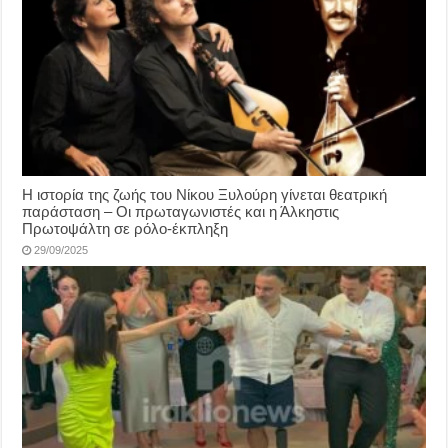
Η ιστορία της ζωής του Νίκου Ξυλούρη γίνεται θεατρική
παράσταση – Οι πρωταγωνιστές και η Άλκηστις
Πρωτοψάλτη σε ρόλο-έκπληξη
29/09/2025