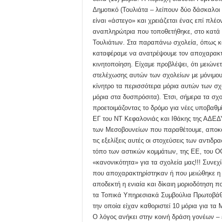
Δημοτικό (Τουλιάτα – λείπουν δύο δάσκαλοι
είναι «άστεγο» και χρειάζεται ένας επί πλ
αναπληρώτρια που τοποθετήθηκε, στο κατά 
Τουλιάτων. Στα παραπάνω σχολεία, όπως κ
καταφέραμε να ανατρέψουμε τον αποχαρακτ
κινητοποίηση. Είχαμε προβλέψει, ότι μειώνε
στελέχωσης αυτών των σχολείων με μόνιμου
κίνητρο τα περισσότερα μόρια αυτών των σ
μόρια στα δυσπρόσιτα). Έτσι, σήμερα τα σ
προετοιμάζοντας το δρόμο για νέες υποβαθμ
ΕΓ του ΝΤ Κεφαλονιάς και Ιθάκης της ΑΔΕΔΥ,
των Μεσοβουνείων που παραθέτουμε, αποκαλ
τις εξελίξεις αυτές οι στοχεύσεις των αντι
τόπο των αστικών κομμάτων, της ΕΕ, του ΟΟ
«κανονικότητα» για τα σχολεία μας!!! Συνε
που αποχαρακτηρίστηκαν ή που μειώθηκε η μ
αποδεκτή η ενιαία και δίκαιη μοριοδότηση π
τα Τοπικά Υπηρεσιακά Συμβούλια Πρωτοβάθ
την οποία είχαν καθοριστεί 10 μόρια για τα
Ο λόγος ανήκει στην κοινή δράση γονέων –