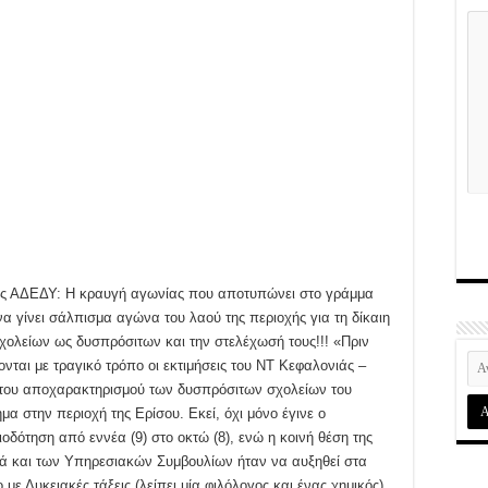
ης ΑΔΕΔΥ: Η κραυγή αγωνίας που αποτυπώνει στο γράμμα
α γίνει σάλπισμα αγώνα του λαού της περιοχής για τη δίκαιη
χολείων ως δυσπρόσιτων και την στελέχωσή τους!!! «Πριν
ται με τραγικό τρόπο οι εκτιμήσεις του ΝΤ Κεφαλονιάς –
ς του αποχαρακτηρισμού των δυσπρόσιτων σχολείων του
ημα στην περιοχή της Ερίσου. Εκεί, όχι μόνο έγινε ο
οδότηση από εννέα (9) στο οκτώ (8), ενώ η κοινή θέση της
 και των Υπηρεσιακών Συμβουλίων ήταν να αυξηθεί στα
 με Λυκειακές τάξεις (λείπει μία φιλόλογος και ένας χημικός),