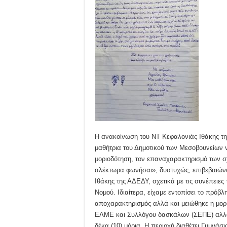
Η ανακοίνωση του ΝΤ Κεφαλονιάς Ιθάκης τ
μαθήτρια του Δημοτικού των Μεσοβουνείων ν
μοριοδότηση, τον επαναχαρακτηρισμό των σ
αλέκτωρα φωνήσαι», δυστυχώς, επιβεβαιώνον
Ιθάκης της ΑΔΕΔΥ, σχετικά με τις συνέπειε
Νομού. Ιδιαίτερα, είχαμε εντοπίσει το πρόβλ
αποχαρακτηρισμός αλλά και μειώθηκε η μορι
ΕΛΜΕ και Συλλόγου δασκάλων (ΣΕΠΕ) αλλά
δέκα (10) μόρια. Η περιοχή διαθέτει Γυμνάσιο