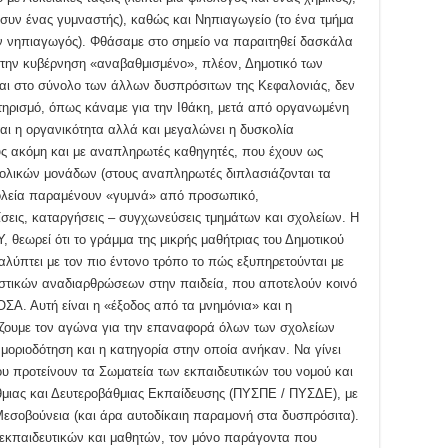
 συν ένας γυμναστής), καθώς και Νηπιαγωγείο (το ένα τμήμα
έον νηπιαγωγός). Φθάσαμε στο σημείο να παραιτηθεί δασκάλα
την κυβέρνηση «αναβαθμισμένο», πλέον, Δημοτικό των
αι στο σύνολο των άλλων δυσπρόσιτων της Κεφαλονιάς, δεν
ηρισμό, όπως κάναμε για την Ιθάκη, μετά από οργανωμένη
ται η οργανικότητα αλλά και μεγαλώνει η δυσκολία
ς ακόμη και με αναπληρωτές καθηγητές, που έχουν ως
χολικών μονάδων (στους αναπληρωτές διπλασιάζονται τα
χολεία παραμένουν «γυμνά» από προσωπικό,
ίσεις, καταργήσεις – συγχωνεύσεις τμημάτων και σχολείων. Η
 θεωρεί ότι το γράμμα της μικρής μαθήτριας του Δημοτικού
ύπτει με τον πιο έντονο τρόπο το πώς εξυπηρετούνται με
δραστικών αναδιαρθρώσεων στην παιδεία, που αποτελούν κοινό
ΣΑ. Αυτή είναι η «έξοδος από τα μνημόνια» και η
χίζουμε τον αγώνα για την επαναφορά όλων των σχολείων
οριοδότηση και η κατηγορία στην οποία ανήκαν. Να γίνει
ου προτείνουν τα Σωματεία των εκπαιδευτικών του νομού και
μιας και Δευτεροβάθμιας Εκπαίδευσης (ΠΥΣΠΕ / ΠΥΣΔΕ), με
 Μεσοβούνεια (και άρα αυτοδίκαιη παραμονή στα δυσπρόσιτα).
 εκπαιδευτικών και μαθητών, τον μόνο παράγοντα που