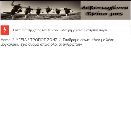
Η ιστορία της ζωής του Νίκου Ξυλούρη γίνεται θεατρική παράσταση
Home
/
ΥΓΕΙΑ / ΤΡΟΠΟΣ ΖΩΗΣ
/
Σύνδρομο down: «Δεν με λένε
μογκολάκι, έχω όνομα όπως όλοι οι άνθρωποι»