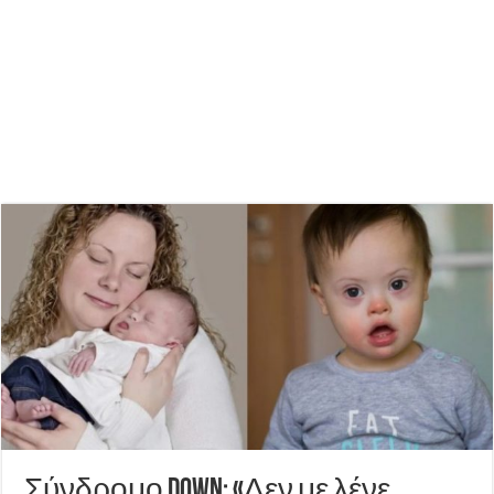
Σύνδρομο down: «Δεν με λένε