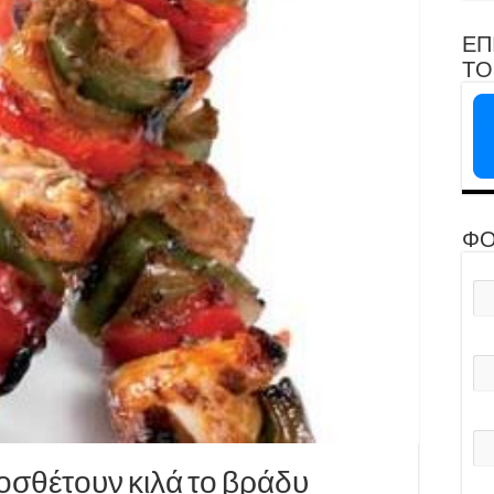
ΕΠ
ΤΟ 
ΦΟ
οσθέτουν κιλά το βράδυ