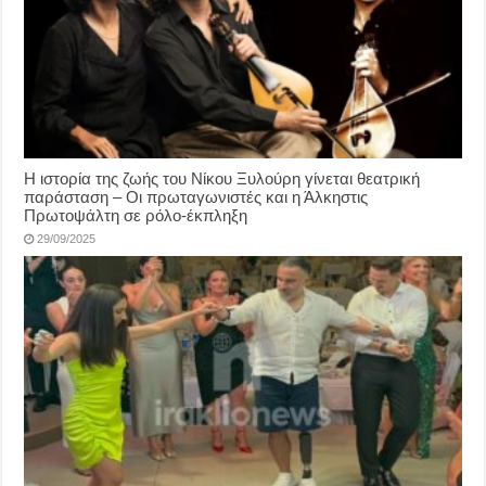
Η ιστορία της ζωής του Νίκου Ξυλούρη γίνεται θεατρική
παράσταση – Οι πρωταγωνιστές και η Άλκηστις
Πρωτοψάλτη σε ρόλο-έκπληξη
29/09/2025